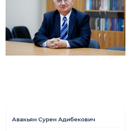
Авакьян Сурен Адибекович