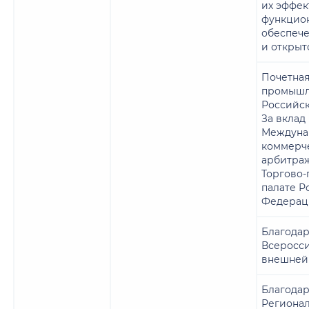
их эффек
функцио
обеспече
и открыт
Почетная
промышл
Российс
За вклад
Междуна
коммерч
арбитраж
Торгово
палате Р
Федерац
Благодар
Всеросс
внешней
Благодар
Регионал