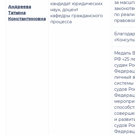
за масш
кандидат юридических
Андреева
законотв
наук, доцент
Татьяна
по реали
кафедры гражданского
Константиновна
правово
процесса
Благодар
«Консуль
Медаль В
РФ «25 л
судам Р
Федерац
личный в
системы
судов Ро
Федерац
меропри
способс
соверше
и разви
судов Ро
Федерац