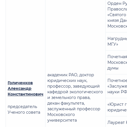
Орден Р
Правосл
«Святого
князя Да
Московск
Нагрудны
МГУ»
Почетная
Московс
думы
академик РАО, доктор
юридических наук,
Почетное
Голиченков
профессор, заведующий
«Заслуже
Александр
кафедрой экологического
науки РФ
Константинович
и земельного права,
декан факультета,
«Юрист г
председатель
заслуженный профессор
юридиче
Ученого совета
Московского
университета
Лауреат