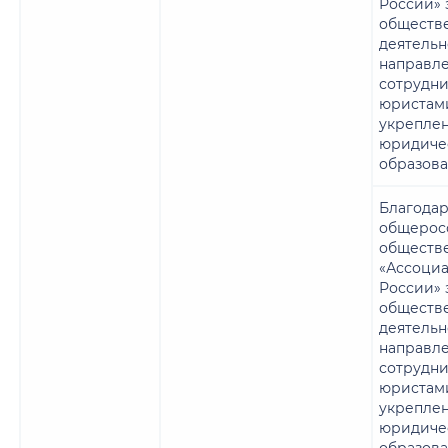
России» 
обществ
деятельн
направле
сотрудни
юристами
укрепле
юридичес
образова
Благодар
общерос
обществ
«Ассоци
России» 
обществ
деятельн
направле
сотрудни
юристами
укрепле
юридичес
образова