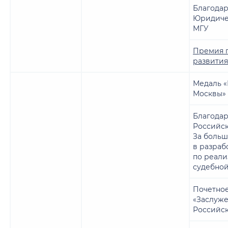
Благодар
Юридичес
МГУ
Премия 
развити
Медаль «
Москвы»
Благодар
Российс
За больш
в разраб
по реал
судебно
Почетное
«Заслуж
Российс