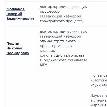
доктор юридических наук,
Молчанов
профессор,
Валерий
заведующий кафедрой
Владимирович
гражданского процесса
доктор юридических наук,
заведующий кафедрой
административного
Пешин
права, профессор
Николай
кафедры
Леонидович
конституционного права
Юридического факультета
МГУ
Почетное
«Заслуже
науки РФ
Лауреат 
в специ
«Премия