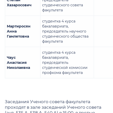
Хазаросович
студенческого совета
факультета
студентка 4 курса
Мартиросян
бакалавриата,
Анна
председатель научного
Гамлетовна
студенческого общества
факультета
студентка 4 курса
Чаус
бакалавриата,
Анастасия
председатель
Николаевна
студенческой комиссии
профкома факультета
Заседания Ученого совета факультета
проходят в зале заседаний Ученого совета
(ауд. 535 А, 538 А, 540 А) в 15:00 в третью