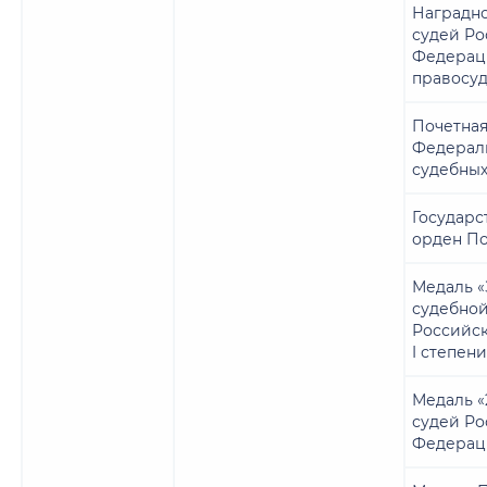
Наградно
судей Р
Федерац
правосу
Почетная
Федерал
судебных
Государс
орден По
Медаль «
судебно
Российс
I степен
Медаль «
судей Р
Федерац