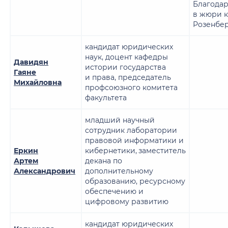
Благодар
в жюри к
Розенбер
кандидат юридических
наук, доцент кафедры
Давидян
истории государства
Гаяне
и права, председатель
Михайловна
профсоюзного комитета
факультета
младший научный
сотрудник лаборатории
правовой информатики и
Еркин
кибернетики,
заместитель
Артем
декана по
Александрович
дополнительному
образованию, ресурсному
обеспечению и
цифровому развитию
кандидат юридических