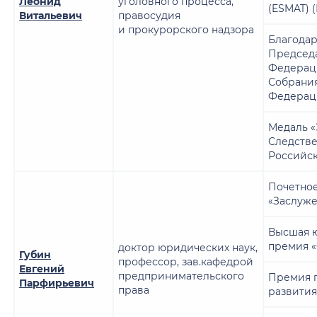
Леонид
уголовного процесса,
(ESMAT) 
Витальевич
правосудия
и прокурорского надзора
Благодар
Председа
Федерац
Собрани
Федерац
Медаль «
Следстве
Российс
Почетное
«Заслуж
Высшая 
премия 
доктор юридических наук,
Губин
профессор, зав.кафедрой
Евгений
предпринимательского
Премия 
Парфирьевич
права
развити