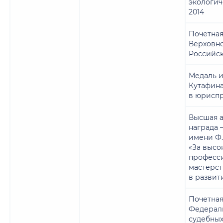
экологи
2014
Почетная
Верховно
Российс
Медаль и
Кутафина
в юрисп
Высшая а
награда 
имени Ф.
«За высо
професс
мастерст
в развит
Почетная
Федерал
судебных