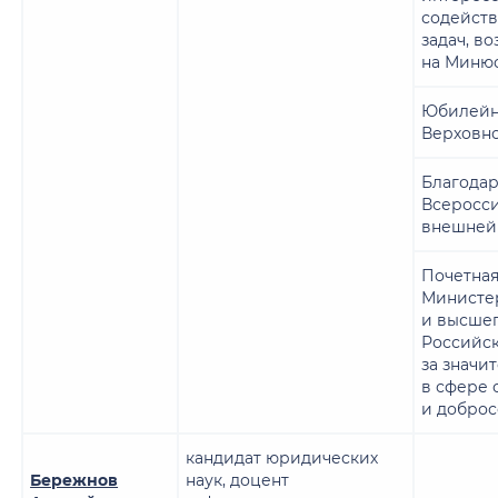
содейст
задач, в
на Миню
Юбилейна
Верховно
Благодар
Всеросс
внешней
Почетная
Министер
и высшег
Российс
за значи
в сфере 
и доброс
кандидат юридических
Бережнов
наук, доцент