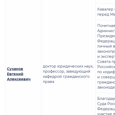
Кавалер 
перед М
Почетная
Админис
Президе
Федерац
личный в
законоп
и экспер
Совета п
доктор юридических наук,
Российс
Суханов
профессор, заведующий
по коди
Евгений
кафедрой гражданского
и совер
Алексеевич
права
граждан
законода
Благодар
Суда Рос
Федераци
участие 