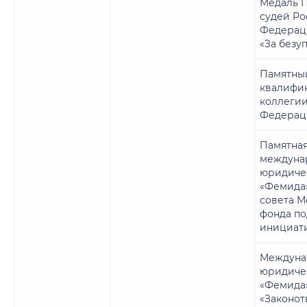
Медаль 
судей Р
Федерац
«За безу
Памятны
квалифи
коллегии
Федерац
Памятная
междуна
юридиче
«Фемида
совета 
фонда п
инициат
Междуна
юридиче
«Фемида
«Законот