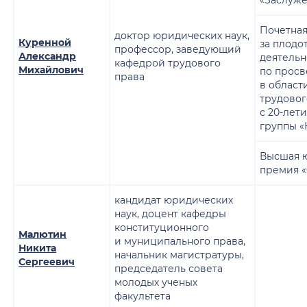
Почетная
доктор юридических наук,
Куренной
за плодо
профессор, заведующий
Александр
деятельн
кафедрой трудового
Михайлович
по прос
права
в област
трудовог
с 20-лет
группы 
Высшая 
премия 
кандидат юридических
наук, доцент кафедры
конституционного
Малютин
и муниципального права,
Никита
начальник магистратуры,
Сергеевич
председатель совета
молодых ученых
факультета