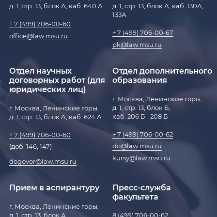
д. 1, стр. 13, блок А, каб. 640 А
д. 1, стр. 13, блок А, каб. 130А,
133А
+ 7 (499) 706-00-60
+ 7 (499) 706-00-67
office@law.msu.ru
pk@law.msu.ru
Отдел научных
Отдел дополнительного
договорных работ (для
образования
юридических лиц)
г. Москва, Ленинские горы,
д. 1, стр. 13, блок Б,
г. Москва, Ленинские горы,
каб. 206 Б - 208 Б
д. 1, стр. 13, блок А, каб. 624 А
+ 7 (499) 706-00-62
+ 7 (499) 706-00-60
do@law.msu.ru
(доб. 146, 147)
kursy@law.msu.ru
dogovor@law.msu.ru
Прием в аспирантуру
Пресс-служба
факультета
г. Москва, Ленинские горы,
д. 1, стр. 13, блок А,
8 (499) 706-00-62