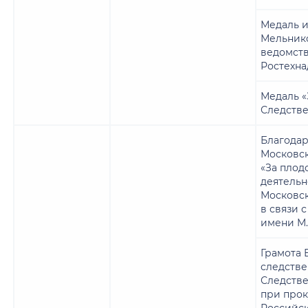
Медаль им
Мельник
ведомств
Ростехна
Медаль «
Следстве
Благодар
Московск
«За плод
деятельн
Московск
в связи 
имени М.
Грамота 
следстве
Следстве
при прок
Российс