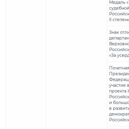
Медаль «
судебно
Российс
II степен
Знак отл
департам
Верховн
Российс
«За усер
Почетная
Президе
Федераци
участие 
проекта 
Российс
и большо
в развит
демократ
Российс