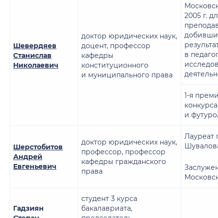
Московск
2005 г. 
преподав
добивших
доктор юридических наук,
результа
Шевердяев
доцент, профессор
в педаго
Станислав
кафедры
исследо
Николаевич
конституционного
деятельн
и муниципального права
1-я прем
конкурса
и футур
Лауреат 
доктор юридических наук,
Шувалов
Шерстобитов
профессор, профессор
Андрей
кафедры гражданского
Евгеньевич
Заслуже
права
Московск
студент 3 курса
Гадзиян
бакалавриата,
Степан
председатель