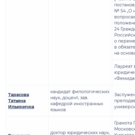
постано
№ 54 „О 
вопроса
положен
24 Гражд
Российс
о перем
в обязат
на основ
Лауреат
юридиче
«Фемида
кандидат филологических
Тарасова
Заслуже
наук, доцент, зав.
Татьяна
преподав
кафедрой иностранных
Ильинична
универс
языков
Грамота 
Московск
доктор юридических наук,
Кирилла 