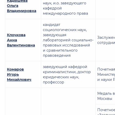
Кадышева
наук, и.о. заведующего
Ольга
кафедрой
Владимировна
международного права
кандидат
социологических наук,
Клочкова
заведующая
Заслуже
Анна
лабораторией социально-
сотрудн
Валентиновна
правовых исследований
и сравнительного
правоведения
заведующий кафедрой
Комаров
Почетная
криминалистики, доктор
Игорь
Министе
юридических наук,
Михайлович
и науки 
профессор
Медаль в
Москвы
Почетное
«Заслуж