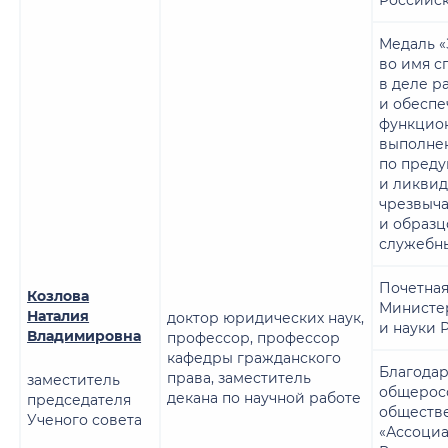
Медаль «
во имя с
в деле р
и обеспе
функцио
выполнен
по пред
и ликви
чрезвыч
и образц
служебны
Почетная
Козлова
Министе
Наталия
доктор юридических наук,
и науки 
Владимировна
профессор, профессор
кафедры гражданского
Благодар
права, заместитель
заместитель
общерос
декана по научной работе
председателя
обществ
Ученого совета
«Ассоци