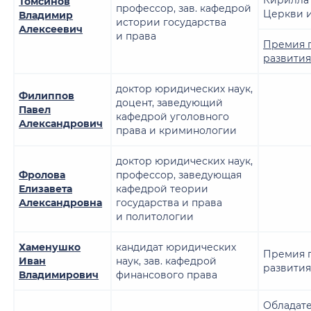
Томсинов
профессор, зав. кафедрой
Церкви и
Владимир
истории государства
Алексеевич
и права
Премия 
развити
доктор юридических наук,
Филиппов
доцент, заведующий
Павел
кафедрой уголовного
Александрович
права и криминологии
доктор юридических наук,
Фролова
профессор, заведующая
Елизавета
кафедрой теории
Александровна
государства и права
и политологии
Хаменушко
кандидат юридических
Премия 
Иван
наук, зав. кафедрой
развити
Владимирович
финансового права
Обладат