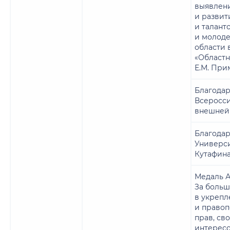
выявлен
и развит
и талант
и молод
области 
«Областн
Е.М. При
Благодар
Всеросс
внешней
Благодар
Универси
Кутафин
Медаль А
За больш
в укрепл
и правоп
прав, св
интересо