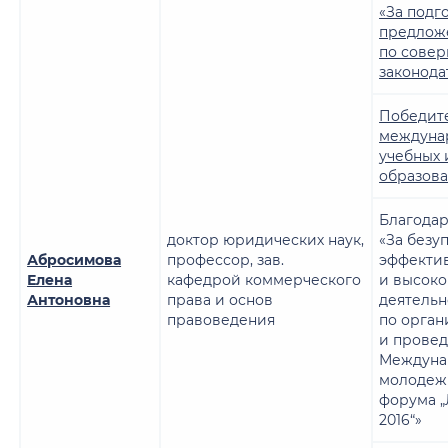
«За подг
предлож
по сове
законода
Победит
междуна
учебных 
образова
Благодар
доктор юридических наук,
«За безу
Абросимова
профессор, зав.
эффекти
Елена
кафедрой коммерческого
и высок
Антоновна
права и основ
деятельн
правоведения
по орган
и прове
Междуна
молодеж
форума 
2016“»