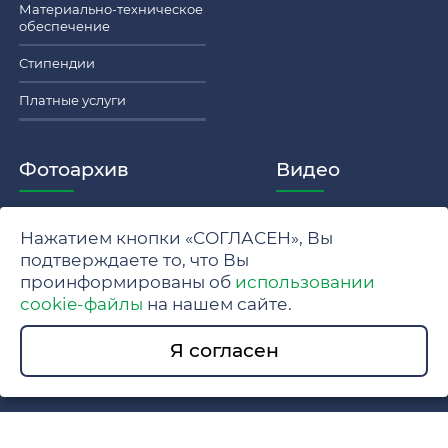
Материально-техническое
обеспечение
Стипендии
Платные услуги
Фотоархив
Видео
Нажатием кнопки «СОГЛАСЕН», Вы
Политика обработки персональных данных МГУ
подтверждаете то, что Вы
проинформированы об
использовании
Положение об обработке и защите персональных данных
cookie-файлы
на нашем сайте.
© 2024 Московский государственный университет имени
Я согласен
М.В. Ломоносова.
Разработка сайта www.swe.ru