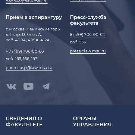
dogovor@law.msu.ru
Прием в аспирантуру
Пресс-служба
факультета
г. Москва, Ленинские горы,
д. 1, стр. 13, блок А,
8 (499) 706-00-62
каб. 408А, 409А, 412А
доб. 555
press@law.msu.ru
+ 7 (499) 706-00-60
доб. 165, 166, 167
priem_asp@law.msu.ru
СВЕДЕНИЯ О
ОРГАНЫ
ФАКУЛЬТЕТЕ
УПРАВЛЕНИЯ