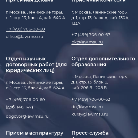
г. Москва, Ленинские горы,
г. Москва, Ленинские горы,
д. 1, стр. 13, блок А, каб. 640 А
д. 1, стр. 13, блок А, каб. 130А,
133А
+ 7 (499) 706-00-60
+ 7 (499) 706-00-67
office@law.msu.ru
pk@law.msu.ru
Отдел научных
Отдел дополнительного
договорных работ (для
образования
юридических лиц)
г. Москва, Ленинские горы,
д. 1, стр. 13, блок Б,
г. Москва, Ленинские горы,
каб. 206 Б - 208 Б
д. 1, стр. 13, блок А, каб. 624 А
+ 7 (499) 706-00-62
+ 7 (499) 706-00-60
do@law.msu.ru
(доб. 146, 147)
kursy@law.msu.ru
dogovor@law.msu.ru
Прием в аспирантуру
Пресс-служба