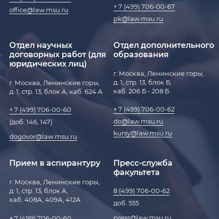
+ 7 (499) 706-00-67
office@law.msu.ru
pk@law.msu.ru
Отдел научных
Отдел дополнительного
договорных работ (для
образования
юридических лиц)
г. Москва, Ленинские горы,
д. 1, стр. 13, блок Б,
г. Москва, Ленинские горы,
каб. 206 Б - 208 Б
д. 1, стр. 13, блок А, каб. 624 А
+ 7 (499) 706-00-62
+ 7 (499) 706-00-60
do@law.msu.ru
(доб. 146, 147)
kursy@law.msu.ru
dogovor@law.msu.ru
Прием в аспирантуру
Пресс-служба
факультета
г. Москва, Ленинские горы,
д. 1, стр. 13, блок А,
8 (499) 706-00-62
каб. 408А, 409А, 412А
доб. 555
press@law.msu.ru
+ 7 (499) 706-00-60