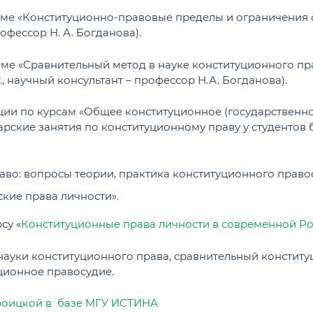
Дни открытых дверей и вы
Новости профсоюзной организации
ые работы
мы уголовно-
ме «Конституционно-правовые пределы и ограничения 
чевского
офессор Н. А. Богданова).
логических исследований
ревода с платного
процессуального права
ме «Сравнительный метод в науке конституционного пр
МАГИСТРАТУРА
., научный консультант – профессор Н.А. Богданова).
аспирантуру
Общая информация о маги
дан
Положение о магистратур
екции по курсам «Общее конституционное (государственн
зма и местного
инарские занятия по конституционному праву у студентов
Магистерские программы
)
ОБЩЕЖИТИЕ
Поступление в магистрату
ое регулирование
тания
Обучение в магистратуре
Адреса общежитий и усло
во: вопросы теории, практика конституционного право
ика и право»
Дни открытых дверей и вы
Контактная информация
кие права личности».
ативное право»
Студенческая универсиад
Правила внутреннего расп
Ломоносова
мационное и цифровое
су «
Конституционные права личности в современной Рос
Кадровый состав магистр
Объявления
туру
ения
Контактная информация
науки конституционного права, сравнительный конститу
енс»
ционное правосудие.
е право»
народные конкурсы по
Троицкой в базе МГУ ИСТИНА
ПЛАТНОЕ ОБУЧЕНИЕ