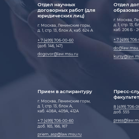
Отдел научных
Отдел до
договорных работ (для
образова
юридических лиц)
г. Москва, Л
д. 1, стр. 13, 
г. Москва, Ленинские горы,
каб. 206 Б - 
д. 1, стр. 13, блок А, каб. 624 А
+ 7 (499) 706
+ 7 (499) 706-00-60
(доб. 146, 147)
do@law.msu.
dogovor@law.msu.ru
kursy@law.m
Прием в аспирантуру
Пресс-сл
факульте
г. Москва, Ленинские горы,
д. 1, стр. 13, блок А,
8 (499) 706-0
каб. 408А, 409А, 412А
доб. 555
press@law.m
+ 7 (499) 706-00-60
доб. 165, 166, 167
priem_asp@law.msu.ru