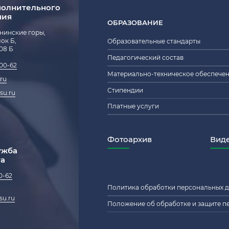
полнительного
ния
ОБРАЗОВАНИЕ
енинские горы,
блок Б,
Образовательные стандарты
208 Б
Педагогический состав
-00-62
Материально-техническое обеспече
ru
Стипендии
su.ru
Платные услуги
Фотоархив
Вид
ужба
та
0-62
Политика обработки персональных 
su.ru
Положение об обработке и защите п