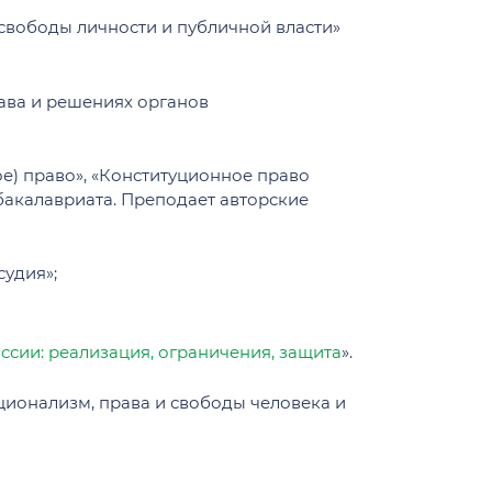
ставки
свободы личности и публичной власти»
ава и решениях органов
стратуре
е
ое) право», «Конституционное право
 бакалавриата. Преподает авторские
ру
вия проживания
судия»;
ставки
а «Ломоносов» по правоведению
орядка в общежитиях МГУ имени М.В.
сии: реализация, ограничения, защита
».
атуры
ционализм, права и свободы человека и