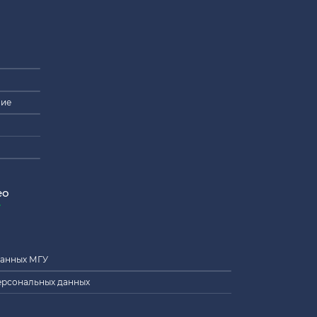
ние
ео
данных МГУ
ерсональных данных