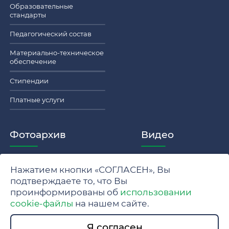
Образовательные
стандарты
Педагогический состав
Материально-техническое
обеспечение
Стипендии
Платные услуги
Фотоархив
Видео
Нажатием кнопки «СОГЛАСЕН», Вы
Политика обработки персональных данных МГУ
подтверждаете то, что Вы
проинформированы об
использовании
Положение об обработке и защите персональных данных
cookie-файлы
на нашем сайте.
© 2024 Московский государственный университет имени
Я согласен