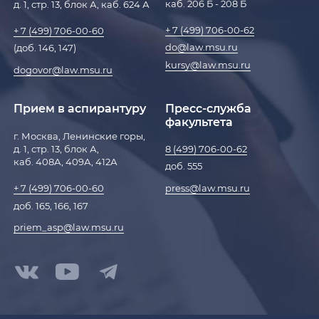
каб. 206 Б - 208 Б
д. 1, стр. 13, блок А, каб. 624 А
+ 7 (499) 706-00-62
+ 7 (499) 706-00-60
do@law.msu.ru
(доб. 146, 147)
kursy@law.msu.ru
dogovor@law.msu.ru
Прием в аспирантуру
Пресс-служба
факультета
г. Москва, Ленинские горы,
д. 1, стр. 13, блок А,
8 (499) 706-00-62
каб. 408А, 409А, 412А
доб. 555
press@law.msu.ru
+ 7 (499) 706-00-60
доб. 165, 166, 167
priem_asp@law.msu.ru