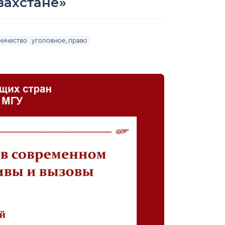
захстане»
ничество
уголовное_право