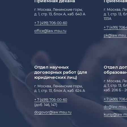
Приемная декана
Приемная
г. Москва, Ленинские горы,
г. Москва, Л
д. 1, стр. 13, блок А, каб. 640 А
д. 1, стр. 13, 
133А
+ 7 (499) 706-00-60
+ 7 (499) 706
office@law.msu.ru
pk@law.msu.
Отдел научных
Отдел до
договорных работ (для
образова
юридических лиц)
г. Москва, Л
д. 1, стр. 13, 
г. Москва, Ленинские горы,
каб. 206 Б - 
д. 1, стр. 13, блок А, каб. 624 А
+ 7 (499) 706
+ 7 (499) 706-00-60
(доб. 146, 147)
do@law.msu.
dogovor@law.msu.ru
kursy@law.m