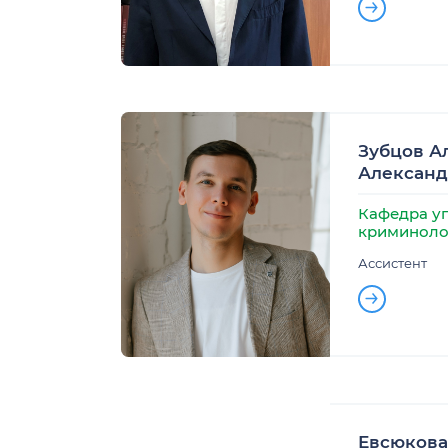
Зубцов А
Алексан
Кафедра уг
криминоло
Ассистент
Евсюкова