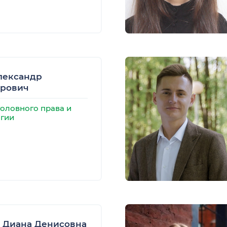
лександр
дрович
оловного права и
гии
 Диана Денисовна