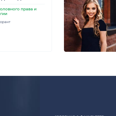
оловного права и
гии
орант