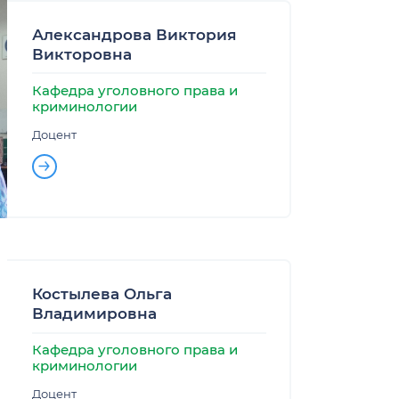
ставки
Александрова Виктория
Викторовна
Кафедра уголовного права и
криминологии
стратуре
Доцент
е
ру
вия проживания
ставки
а «Ломоносов» по правоведению
орядка в общежитиях МГУ имени М.В.
атуры
Костылева Ольга
Владимировна
Кафедра уголовного права и
криминологии
Доцент