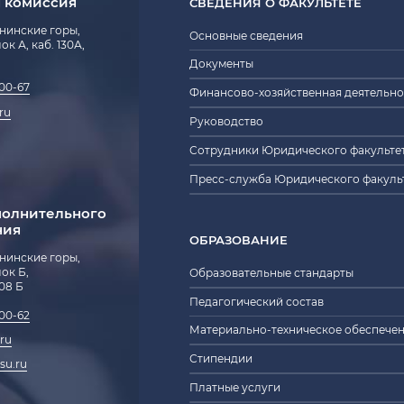
 комиссия
СВЕДЕНИЯ О ФАКУЛЬТЕТЕ
енинские горы,
Основные сведения
блок А, каб. 130А,
Документы
-00-67
Финансово-хозяйственная деятельно
ru
Руководство
Сотрудники Юридического факульте
Пресс-служба Юридического факуль
полнительного
ния
ОБРАЗОВАНИЕ
енинские горы,
блок Б,
Образовательные стандарты
208 Б
Педагогический состав
-00-62
Материально-техническое обеспече
ru
Стипендии
su.ru
Платные услуги