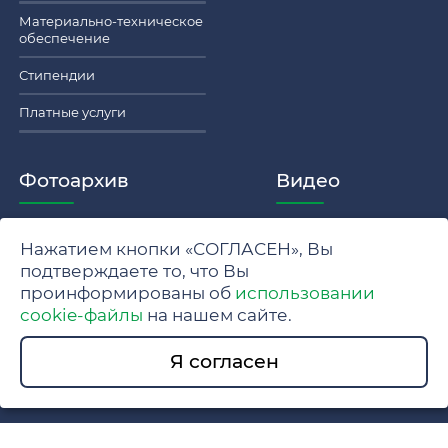
Материально-техническое
обеспечение
Стипендии
Платные услуги
Фотоархив
Видео
Нажатием кнопки «СОГЛАСЕН», Вы
Политика обработки персональных данных МГУ
подтверждаете то, что Вы
проинформированы об
использовании
Положение об обработке и защите персональных данных
cookie-файлы
на нашем сайте.
© 2024 Московский государственный университет имени
Я согласен
М.В. Ломоносова.
Разработка сайта www.swe.ru