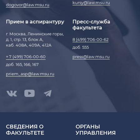
kursy@law.msu.ru
dogovor@law.msu.ru
Прием в аспирантуру
Пресс-служба
факультета
г. Москва, Ленинские горы,
д. 1, стр. 13, блок А,
8 (499) 706-00-62
каб. 408А, 409А, 412А
доб. 555
press@law.msu.ru
+ 7 (499) 706-00-60
доб. 165, 166, 167
priem_asp@law.msu.ru
СВЕДЕНИЯ О
ОРГАНЫ
ФАКУЛЬТЕТЕ
УПРАВЛЕНИЯ