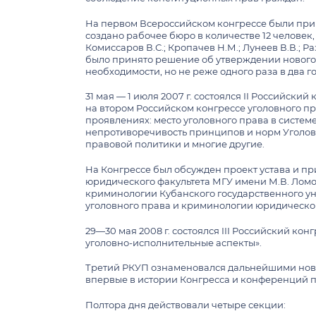
На первом Всероссийском конгрессе были при
создано рабочее бюро в количестве 12 человек, к
Комиссаров В.С.; Кропачев Н.М.; Лунеев В.В.; 
было принято решение об утверждении нового 
необходимости, но не реже одного раза в два го
31 мая — 1 июля 2007 г. состоялся II Российс
на втором Российском конгрессе уголовного пр
проявлениях: место уголовного права в систе
непротиворечивость принципов и норм Уголовн
правовой политики и многие другие.
На Конгрессе был обсужден проект устава и п
юридического факультета МГУ имени М.В. Ломон
криминологии Кубанского государственного ун
уголовного права и криминологии юридического
29—30 мая 2008 г. состоялся III Российский к
уголовно-исполнительные аспекты».
Третий РКУП ознаменовался дальнейшими нова
впервые в истории Конгресса и конференций 
Полтора дня действовали четыре секции: