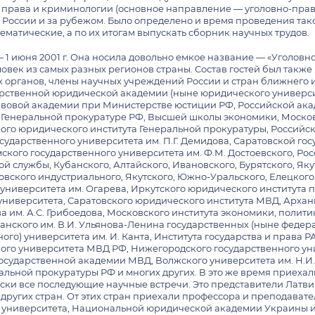
 мероприятия
о права и криминологии (основное направление — уголовно-прав
Выступления в СМИ профе
Интенсивный курс по подг
в России и за рубежом. Было определено и время проведения так
1 сентября 2026 г.
Издания — информационн
матические, а по их итогам выпускать сборник научных трудов.
УМО
Аналитика и статьи о юри
 1 июня 2001 г. Она носила довольно емкое название — «Уголовно
шлых лет
СМИ о нас
еловек из самых разных регионов страны. Состав гостей был такж
Образовательные стандарты
НАУЧНЫЕ ПРОЕКТЫ, КОН
 органов, члены научных учреждений России и стран ближнего 
МЕЖДУНАРОДНОЕ СОТР
Аккредитация
рственной юридической академии (ныне юридического университе
авовой академии при Министерстве юстиции РФ, Российской ака
Научные проекты, конкурс
Профессионально-общественная аккредитац
Обучение иностранных гр
я абитуриентов
и Генеральной прокуратуре РФ, Высшей школы экономики, Моско
Конкурсы
ого юридического института Генеральной прокуратуры, Российск
Учебные программы
Наши партнеры - зарубеж
государственного университета им. П.Г. Демидова, Саратовской 
ужки
Научно-исследовательские
ское образование)
Аналитика и публикации
Действующие соглашения 
ского государственного университета им. Ф.М. Достоевского, Р
 службы, Кубанского, Алтайского, Ивановского, Бурятского, Яку
цесс
Грифы УМО
Сотрудничество в сферах 
овского индустриального, Якутского, Южно-Уральского, Елецкого
ные планы
Состав УМО факультета
Визиты
 университета им. Огарева, Иркутского юридического института 
университета, Саратовского юридического института МВД, Архан
ОВ" ПО ПРАВУ
БАКАЛАВРИАТ
Зарубежные стажировки
ПРЕМИИ, ПОЧЕТНЫЕ ЗВ
 им. А.С. Грибоедова, Московского института экономики, полити
анского им. В.И. Ульянова-Ленина государственных (ныне федера
Ответы на вопросы абиту
Рассказы студентов о вкл
Положения о порядке пр
ого) университета им. И. Канта, Института государства и права 
университетах
Поступление на второй и 
ого университета МВД РФ, Нижегородского государственного уни
ИЯ
ПРОФСОЮЗНАЯ ОРГАНИЗАЦИЯ
Сотрудники факультета, у
перевода
Летние школы
осударственной академии МВД, Волжского университета им. Н.И
иков «Ломоносов» по
ьной прокуратуры РФ и многих других. В это же время приехал
о-правовая экспертиза»
Восстановление
Центр международных кон
Общие сведения
чески все последующие научные встречи. Это представители Латв
ародного и
других стран. От этих стран приехали профессора и преподават
Обучение иностранных гр
Отчеты о работе профсоюзного комитета
онсультация
 Н.Ф. Кузнецовой
 университета, Национальной юридической академии Украины им