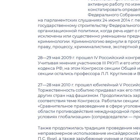
активную работу по из
констатировать определ
Федерального Собрания 
на парламентских слушаниях 24 июня 2014 г. 
государственному строительству Федерального
организационной политики, когда речь идет о 
исключены или существенно уменьшены предме
криминологии. Криминологию вернули в програм
праву, процессу, криминалистике, экспертной 
28—29 мая 2009 г. прошел IV Российский конгр
Учитывая мнения участников III РКУП и его ит
кодекса РФ, на этом Конгрессе секции Общей 
секции остались профессора Л.Л. Кругликов и В
27—28 мая 2010 г. прошел юбилейный V Российс
Торжественность событию придавал как его пят
других стран над фашизмом. Продолжилась за
соответствия теме Конгресса. Работали секции
«Сравнительное правоведение в сфере уголовно
области противодействия международной престу
условиях глобализации» (сопредседатели — проф
Также продолжилась традиция проведения меж
неправомерное использование инсайдерской ин
П.С. Яни), а также зарубежные ученые и практ