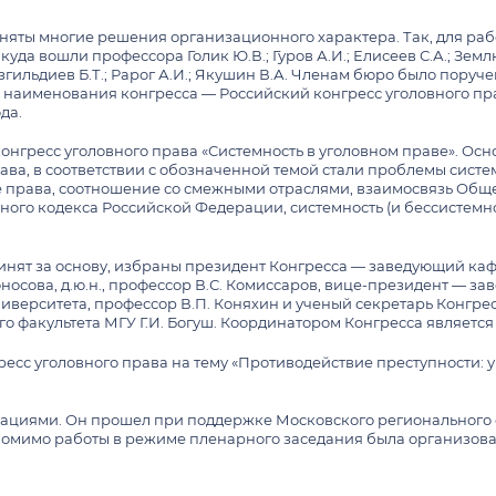
няты многие решения организационного характера. Так, для ра
уда вошли профессора Голик Ю.В.; Гуров А.И.; Елисеев С.А.; Землю
Разгильдиев Б.Т.; Рарог А.И.; Якушин В.А. Членам бюро было пору
наименования конгресса — Российский конгресс уголовного пра
да.
кий конгресс уголовного права «Системность в уголовном праве».
ава, в соответствии с обозначенной темой стали проблемы систе
ме права, соотношение со смежными отраслями, взаимосвязь Общ
ого кодекса Российской Федерации, системность (и бессистемн
ринят за основу, избраны президент Конгресса — заведующий ка
осова, д.ю.н., профессор В.С. Комиссаров, вице-президент — з
иверситета, профессор В.П. Коняхин и ученый секретарь Конгрес
 факультета МГУ Г.И. Богуш. Координатором Конгресса является 
онгресс уголовного права на тему «Противодействие преступности
циями. Он прошел при поддержке Московского регионального 
помимо работы в режиме пленарного заседания была организова