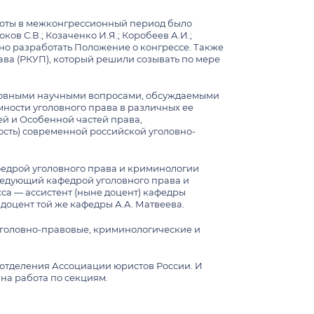
боты в межконгрессионный период было
ков С.В.; Козаченко И.Я.; Коробеев А.И.;
чено разработать Положение о конгрессе. Также
ва (РКУП), который решили созывать по мере
 Основными научными вопросами, обсуждаемыми
мности уголовного права в различных ее
ей и Особенной частей права,
ость) современной российской уголовно-
федрой уголовного права и криминологии
аведующий кафедрой уголовного права и
са — ассистент (ныне доцент) кафедры
доцент той же кафедры А.А. Матвеева.
: уголовно-правовые, криминологические и
отделения Ассоциации юристов России. И
на работа по секциям.