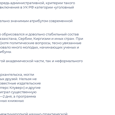
ередь административной, критерии такого
 включения в УК РФ категории «уголовный
ия
СТЬ
мистов
ительно значимым атрибутом современной
ости
и в 2026/27 учебном году
тренных ситуациях
 обрисовался и довольно стабильный состав
бучающихся на контрактной основе
порядка МГУ
азахстана, Сербии, Киргизии и иных стран. При
(хотя политические вопросы, тесно увязанные
деробами и камерой хранения IV
твовало много молодых, начинающих ученых и
рибуны.
печения пропускного режима и
диторий при проведении встреч с
гой академической части, так и неформального
сотрудниками МГУ, по приглашениям
й
Архангельска, могли
ых друзей. Нельзя не
известные издательские
терс Клувер») и другие
е играл существенную
—2 дня, а программа
анных книжных
ну международной научно-практической