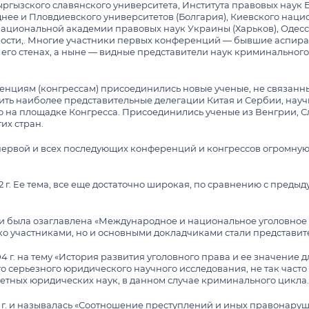
Дни открытых дверей и вы
Новости профсоюзной организации
ргызского славянского университета, Института правовых наук 
ые работы
мы уголовно-
днее и Пловдиевского университетов (Болгария), Киевского нацио
чевского
Национальной академии правовых наук Украины (Харьков), Одесс
ости,. Многие участники первых конференций — бывшие аспира
логических исследований
ревода с платного
его стенах, а ныне — видные представители наук криминального 
процессуального права
МАГИСТРАТУРА
енциям (конгрессам) присоединились новые ученые, не связанн
аспирантуру
Общая информация о маги
ить наиболее представительные делегации Китая и Сербии, науч
дан
Положение о магистратур
ко на площадке Конгресса. Присоединились ученые из Венгрии, 
зма и местного
их стран.
Магистерские программы
)
ОБЩЕЖИТИЕ
Поступление в магистрату
первой и всех последующих конференций и конгрессов огромну
ое регулирование
тания
Обучение в магистратуре
Адреса общежитий и усло
ика и право»
г. Ее тема, все еще достаточно широкая, по сравнению с предыд
Дни открытых дверей и вы
Контактная информация
ативное право»
Студенческая универсиад
Правила внутреннего расп
Ломоносова
мационное и цифровое
 и была озаглавлена «Международное и национальное уголовно
Кадровый состав магистр
ько участниками, но и основными докладчиками стали представи
Объявления
туру
ения
Контактная информация
г. на тему «История развития уголовного права и ее значение д
енс»
 серьезного юридического научного исследования, не так часто
е право»
етных юридических наук, в данном случае криминального цикла
народные конкурсы по
5 г. и называлась «Соотношение преступлений и иных правонар
ПЛАТНОЕ ОБУЧЕНИЕ