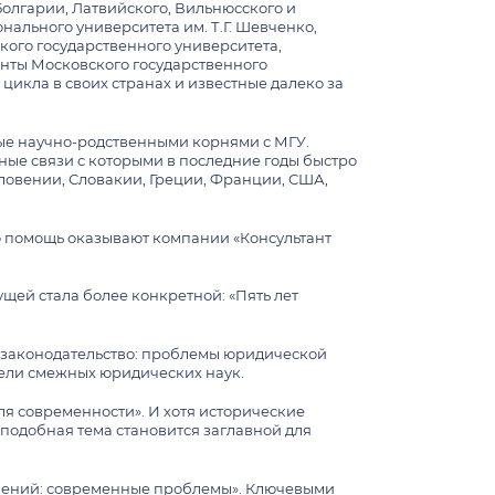
ставки
Болгарии, Латвийского, Вильнюсского и
нального университета им. Т.Г. Шевченко,
кого государственного университета,
нты Московского государственного
цикла в своих странах и известные далеко за
ые научно-родственными корнями с МГУ.
стратуре
ные связи с которыми в последние годы быстро
е
Словении, Словакии, Греции, Франции, США,
ру
ю помощь оказывают компании «Консультант
вия проживания
ущей стала более конкретной: «Пять лет
ставки
а «Ломоносов» по правоведению
орядка в общежитиях МГУ имени М.В.
е законодательство: проблемы юридической
атуры
тели смежных юридических наук.
ля современности». И хотя исторические
 подобная тема становится заглавной для
.
ушений: современные проблемы». Ключевыми