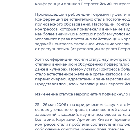
конференции пришел Всероссийский конгресс 
Произошедший ребрендинг отразил ту фактиче
Конференция действительно стала постоянно 
полновесного образования. Настоящий Конгр
конгрессов, которые привлекали внимание вид
наиболее значимых и острых проблем уголовног
уголовного права постоянно действующим корп
задачей Конгресса системное изучение уголов
с преступностью» (из резолюции первого Всеро
Хотя конференции носили статус научно-практи
степени вниманию и обсуждению подвергались
даже в кулуарах. Поэтому статус Конгресса бо
стало естественное желание организаторов и
первую очередь адресатами и заинтересованн
Представлялось, что к резолюциям Всероссийс
Изменение статуса мероприятия подчеркнуло и 
25—26 мая 2006 г. на юридическом факультете
основы уголовного права», посвященный десят
заведений, академий, научно-исследовательски
Болгарии, Киргизии, Армении, Китая и Герман
конгрессе, стали проблемы соответствия поло
соблюдение конституционных прав граждан.