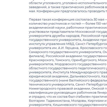
Минимальное количество баллов ЕГЭ
Культурные и спортивные студенческие
области уголовного, уголовно-исполнительног
Телефонный справочник
Прикрепление (соискательство)
Конкурс на замещение должностей
заведений, а также практических работников 
Восстановление отчисленных студентов с 
Библиотека
Единая коммуникационная платформа
мая. Конференции предполагалось проводить те
Перечень документов для поступления
КАФЕДРЫ И ЛАБОРАТОРИИ
Справочная система локальных актов
Первая такая конференция состоялась 30 мая —
Варианты вступительных испытаний про
База локальных нормативных актов
количество участников и гостей — более 150 ч
Кафедры
Ответы на вопросы абитуриентов
НАУЧНЫЕ ОБЩЕСТВА
ПАРТНЕРАМ
академической науки, работники практических
УЧЕБНЫЙ ПРОЦЕСС
Электронно-библиотечные системы
Лаборатории
участвовали представители Московской госуда
Дни открытых дверей и выставки
университета дружбы народов, Российской пр
Совет молодых ученых
Спонсорская поддержка
Персональный рейтинг преподавателя
Бакалавриат
Собеседование по английскому языку дл
государственного университета, Академии пр
Научное студенческое общество
С нами сотрудничают
института управления МВД, Санкт-Петербургск
Библиотечно-информационный центр
Магистратура
Архив
университета им. А.И. Герцена, Ярославского 
Кафедральные научные студенческие кр
Спецотделение (второе высшее юридиче
Самарского государственного университета, Ом
филиала), Российской академии государственной
Документы, регулирующие учебный про
Красноярского, Томского, Оренбургского, Моск
Образовательные стандарты МГУ и учеб
университетов, Мордовского государственного
областного государственного педагогического 
ОЛИМПИАДА ШКОЛЬНИКОВ "ЛОМОНОС
Рабочие планы, аннотации дисциплин
НАУЧНО-ОБРАЗОВАТЕЛЬНЫЕ ЦЕНТРЫ
университета, Института Международного права
юридической академии, Дальневосточного, Каз
Контакты отдела олимпиад
Справочник студента
Центр частноправовых исследований
государственного (ныне Балтийского федеральн
Архив
Кураторы и наставники
технического университета, Санкт-Петербургск
АДМИНИСТРАТИВНЫЕ ПОДРАЗДЕЛЕН
Центр парламентаризма
Нижегородского правовой академии, Омской г
История проведения олимпиады школьн
Стипендии и гранты
квалификации руководящих работников Генерал
Научно-образовательный центр «Уголовн
праву
Руководство
и отрадно, что их состав был стабилен практи
Учебная и производственная практика
Научно-образовательный центр междун
Болгарии. Таджикистана, Молдовы, Киргизии и 
Функциональные подразделения
Студенческая бесплатная юридическая к
сравнительного уголовного права имени
университета, Кишиневского государственного