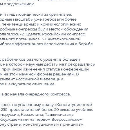
им продолжением.
и и лишь юридически закрепила ее.
годные масштабы уже требовали более
, пенитенциарных и криминологических
Подобные конгрессы были местом обсуждения
лагалось «2. Сделать Российский конгресс
ьного потенциала. 3. Считать основной
наиболее эффективного использования в борьбе
х работников разного уровня, в большей
, на котором научные дебаты не прекращались
ной причиной изменения статуса конференции
м на этом научном форуме решениям. В
езидент Российской Федерации.
ое и аккуратное отношение.
 а до начала очередного Конгресса.
нгресс по уголовному праву «Конституционные
о 250 представителей более 50 высших учебных
елоруссии, Казахстана, Таджикистана,
, обсуждаемыми на первом Всероссийском
кону страны, конституционным принципам,