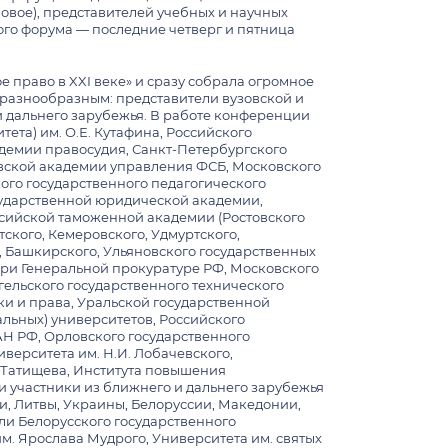
овое), представителей учебных и научных
ссоров и преподавателей факультета
отовке к ДВИ
ого форума — последние четверг и пятница
ые партнеры
дическом образовании и карьере
е право в XXI веке» и сразу собрала огромное
е разнообразным: представители вузовской и
КУРСЫ, ГРАНТЫ, СТИПЕНДИИ
и дальнего зарубежья. В работе конференции
УДНИЧЕСТВО
та) им. О.Е. Кутафина, Российского
демии правосудия, Санкт-Петербургского
ы, гранты, стипендии МГУ
ия
аждан
вской академии управления ФСБ, Московского
ого государственного педагогического
ные вузы
государственной юридической академии,
 и экспертные работы
о сотрудничестве
оссийской таможенной академии (Ростовского
тского, Кемеровского, Удмуртского,
науки и образования
, Башкирского, Ульяновского государственных
при Генеральной прокуратуре РФ, Московского
гельского государственного технического
АНИЯ
ки и права, Уральской государственной
льных) университетов, Российского
риентов
юченном обучении в зарубежных
исуждения премий
РАН РФ, Орловского государственного
последующие курсы обучения в порядке
верситета им. Н.И. Лобачевского,
достоенные почетных званий и премий
.Татищева, Института повышения
и участники из ближнего и дальнего зарубежья
курсов по праву
ии, Литвы, Украины, Белоруссии, Македонии,
ели Белорусского государственного
аждан
. Ярослава Мудрого, Университета им. святых