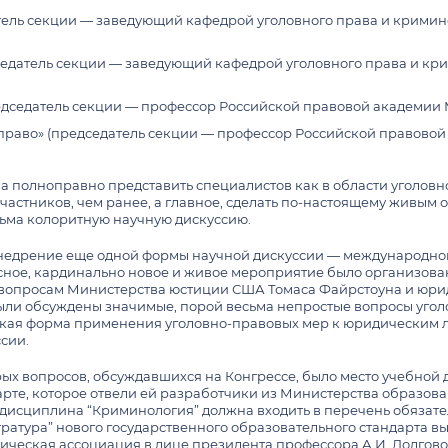
атель секции — заведующий кафедрой уголовного права и кримин
дседатель секции — заведующий кафедрой уголовного права и кр
едседатель секции — профессор Российской правовой академии 
раво» (председатель секции — профессор Российской правовой
 полноправно представить специалистов как в области уголовног
частников, чем ранее, а главное, сделать по-настоящему живым
сьма колоритную научную дискуссию.
едрение еще одной формы научной дискуссии — международного 
есное, кардинально новое и живое мероприятие было организова
 вопросам Министерства юстиции США Томаса Файрстоуна и юри
были обсуждены значимые, порой весьма непростые вопросы угол
еская форма применения уголовно-правовых мер к юридическим 
ссии.
ых вопросов, обсуждавшихся на Конгрессе, было место учебной
рте, которое отвели ей разработчики из Министерства образова
я дисциплина “Криминология” должна входить в перечень обяза
тратура” нового государственного образовательного стандарта 
ческая ассоциация в лице президента профессора А.И. Долгово