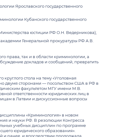
ологии Ярославского государственного
иминологии Кубанского государственного
Министерства юстиции РФ О.Н. Ведерникова);
 академии Генеральной прокуратуры РФ А.В.
о права, так и в области криминологии, а
 обсуждение докладов и сообщений, превратить
круглого стола на тему «Уголовная
но двумя сторонами — посольством США в РФ в
дическим факультетом МГУ имени М.В.
овной ответственности юридических лиц в
лицам в Латвии и дискуссионные вопросы
 дисциплины «Криминология» в новом
ния и науки РФ. В резолюции Конгресса
тельных учебных дисциплин по программе
высшего юридического образования».
й и ранее, и впоследствии продолжала