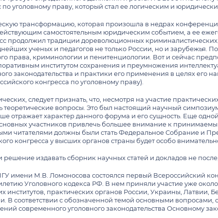
по уголовному праву, который стал ее логическим и юридическ
скую трансформацию, которая произошла в недрах конференци
действующим самостоятельным юридическим событием, а ее еже
есс продолжил традиции дореволюционных криминалистических
нейших ученых и педагогов не только России, но и зарубежья. 
о права, криминологии и пенитенциологии. Вот и сейчас предпо
оративным институтом сохранения и преумножения интеллектуал
ного законодательства и практики его применения в целях его 
ссийского конгресса по уголовному праву).
ческих, следует признать, что, несмотря на участие практически
 теоретические вопросы. Это был настоящий научный симпозиум
льше отражает характер данного форума и его сущность. Еще од
 основных участников привлечь большее внимание к принимаемы
ыми читателями должны были стать Федеральное Собрание и Пр
кого конгресса у высших органов страны будет особо внимательн
решение издавать сборник научных статей и докладов не после,
 МГУ имени М.В. Ломоносова состоялся первый Всероссийский ко
илетию Уголовного кодекса РФ. В нем приняли участие уже окол
х институтов, практических органов России, Украины, Латвии, Б
ии. В соответствии с обозначенной темой основными вопросами
жений современного уголовного законодательства Основному за