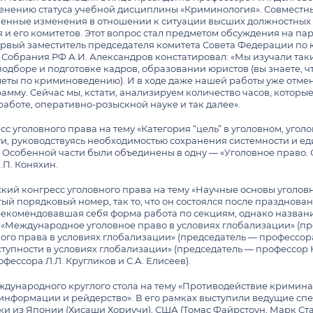
менению статуса учебной дисциплины «Криминология». Совместн
енные изменения в отношении к ситуации высших должностных ли
и его комитетов. Этот вопрос стал предметом обсуждения на парл
первый заместитель председателя комитета Совета Федерации по 
 Собрания РФ А.И. Александров констатировал: «Мы изучали таки
подборе и подготовке кадров, образовании юристов (вы знаете, 
ты по криминоведению). И в ходе даже нашей работы уже отм
му. Сейчас мы, кстати, анализируем количество часов, которые
работе, оперативно-розыскной науке и так далее».
есс уголовного права на тему «Категория “цель” в уголовном, уг
оги, руководствуясь необходимостью сохранения системности и 
и Особенной части были объединены в одну — «Уголовное право.
.П. Коняхин.
кий конгресс уголовного права на тему «Научные основы уголов
ый порядковый номер, так то, что он состоялся после празднова
рекомендовавшая себя форма работа по секциям, однако назван
: «Международное уголовное право в условиях глобализации» (пр
го права в условиях глобализации» (председатель — профессора 
пности в условиях глобализации» (председатель — профессор Ю.
ессора Л.Л. Кругликов и С.А. Елисеев).
дународного круглого стола на тему «Противодействие кримина
формации и рейдерство». В его рамках выступили ведущие спец
ики из Японии (Хисаши Хориучи), США (Томас Файрстоун, Марк С