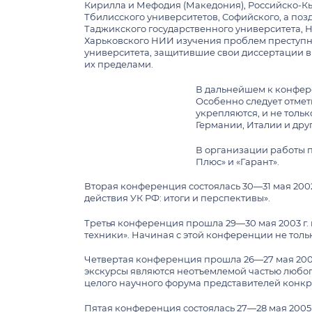
Структурные подразделения
Кирилла и Мефодия (Македония), Российско-Кы
Курсовые и выпускные квалификационн
Научно-образовательный центр «Пробле
Тбилисского университетов, Софийского, а поз
исполнительного права» имени Ю.М. Тка
Информация для выпускных курсов
Таджикского государственного университета, 
Харьковского НИИ изучения проблем преступн
Научно-образовательный центр кримино
Информация для студентов о порядке пе
университета, защитившие свои диссертации в 
обучения на бесплатное
НОЦ развития институтов гражданского 
их пределами.
ПОСТУПАЮЩИМ В АСПИРАНТУРУ
Платное обучение
Школа примирения
В дальнейшем к конфер
Общая информация для поступающих в 
Криминалистический центр
Особенно следует отмет
Прием в аспирантуру иностранных граж
укрепляются, и не толь
Учебно-научный центр конституционали
Германии, Италии и друг
План приема в аспирантуру
самоуправления (на правах лаборатории
СТУДЕНЧЕСКАЯ ЖИЗНЬ
Количество поданных заявлений
В организации работы 
Научно-образовательный центр «Правов
Плюс» и «Гарант».
предпринимательской деятельности»
Расписание этапов вступительного испы
Программа льготного питания студентов
Научно-образовательный центр «Энергет
Вторая конференция состоялась 30—31 мая 2002 
Результаты вступительного испытания
Справочник студента
действия УК РФ: итоги и перспективы».
Научно-образовательный центр «Корпор
Списки рекомендованных к зачислению
День за днем
Научно-образовательный центр «Инфор
Третья конференция прошла 29—30 мая 2003 г.
Приказы о зачислении в аспирантуру
Студенческие научные общества
право»
техники». Начиная с этой конференции не тол
Объявления для поступающих в аспиран
Организации студенческого самоуправл
Центр правосудия
Четвертая конференция прошла 26—27 мая 2004 
Внеучебная деятельность студентов
Научно-образовательный центр «Компла
экскурсы являются неотъемлемой частью любого
Клиника правового просвещения «Живо
целого научного форума представителей конкр
Научно-образовательный центр «Между
праву»
Пятая конференция состоялась 27—28 мая 200
ВТОРОЕ ВЫСШЕЕ ОБРАЗОВАНИЕ