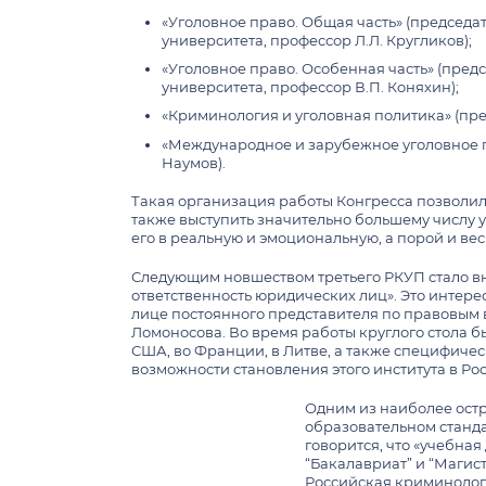
«Уголовное право. Общая часть» (председ
университета, профессор Л.Л. Кругликов);
«Уголовное право. Особенная часть» (пре
университета, профессор В.П. Коняхин);
«Криминология и уголовная политика» (пр
«Международное и зарубежное уголовное п
Наумов).
Такая организация работы Конгресса позволила
также выступить значительно большему числу у
его в реальную и эмоциональную, а порой и ве
Следующим новшеством третьего РКУП стало вн
ответственность юридических лиц». Это интер
лице постоянного представителя по правовым
Ломоносова. Во время работы круглого стола 
США, во Франции, в Литве, а также специфич
возможности становления этого института в Ро
Одним из наиболее остр
образовательном станда
говорится, что «учебна
“Бакалавриат” и “Магис
Российская криминологи