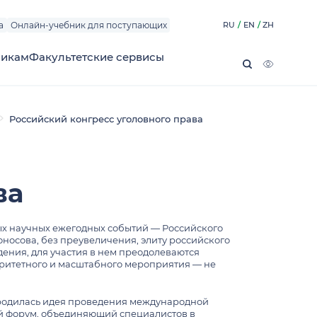
а
Онлайн-учебник для поступающих
икам
Факультетские сервисы
Российский конгресс уголовного права
УРСЫ
ТЫ
рсов Юридического факультета МГУ
 отдела
их «Максимум-экспресс»
а
ы
ва
щих «Максимум»
на
курсы для поступающих на программы
ых научных ежегодных событий — Российского
ы для иностранных граждан,
оносова, без преувеличения, элиту российского
ру
ВЕТЫ
дения, для участия в нем преодолеваются
их согласие на обработку персональных
оритетного и масштабного мероприятия — не
для поступающих на магистерские
ормации на сайте МГУ
 защита диссертаций
аво» и «Туризм и право»
в
ну по английскому языку для
зародилась идея проведения международной
ы
й форум, объединяющий специалистов в