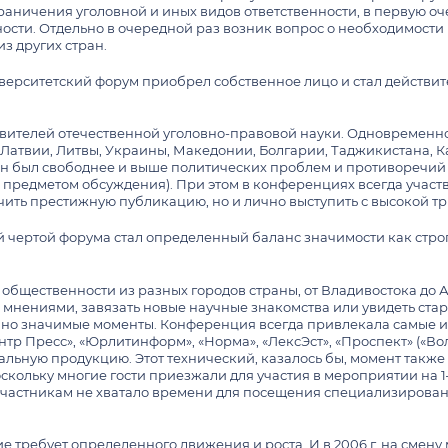
ничения уголовной и иных видов ответственности, в первую оч
одействие
ности. Отдельно в очередной раз возник вопрос о необходимости
ции»
торое высшее
Процедуры взаимодейств
з других стран.
ПОРЯДОК И БЕЗОПАСНО
рименительная практика
Расписание работы эконо
ниверситетский форум приобрел собственное лицо и стал действ
Банковские реквизиты
Вопросы личной безопасн
ну»
Расценки на платные услуг
Памятка к действию в экс
й
авителей отечественной уголовно-правовой науки. Одновременно
Памятка для студентов, о
Правила внутреннего рас
 Латвии, Литвы, Украины, Македонии, Болгарии, Таджикистана, К
анковской деятельности
он был свободнее и выше политических проблем и противоречий 
мые Юридическим
Правила пользования гар
я предметом обсуждения). При этом в конференциях всегда учас
нного интеллекта и
учебного корпуса
чить престижную публикацию, но и лично выступить с высокой т
 контрактной основе
Памятка по порядку обес
ентное право и
бронированию учебных ау
й чертой форума стал определенный баланс значимости как стро
лицами, не являющимися 
студенческих организаци
ия
ая образовательная
общественности из разных городов страны, от Владивостока до 
я мнениями, завязать новые научные знакомства или увидеть стар
ного обеспечения
, но значимые моменты. Конференция всегда привлекала самые 
житиях МГУ имени М.В.
тр Пресс», «Юрлитинформ», «Норма», «ЛексЭст», «Проспект» («Вол
ив
уальную продукцию. Этот технический, казалось бы, момент такж
скольку многие гости приезжали для участия в мероприятии на 1
ческие исследования
участникам не хватало времени для посещения специализиров
е требует определенного движения и роста. И в 2006 г. на сме