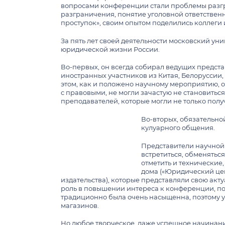
вопросами конференции стали проблемы разгра
Научно-образовательный центр «Против
разграничения, понятие уголовной ответствен
организованной преступности и корруп
Общая информация о спецотделении (в
проступок», своим опытом поделились коллеги и
образование)
ПЛАТНОЕ ОБУЧЕНИЕ
Научно-образовательный центр «Правоп
и СМИ»
Дни открытых дверей и выставки
За пять лет своей деятельности московский у
Процедуры взаимодействия
юридической жизни России.
Центр нотариального права «Путь к зако
Расписание работы экономистов
Центр азиатских правовых исследовани
Во-первых, он всегда собирал ведущих предст
Банковские реквизиты
иностранных участников из Китая, Белоруссии,
Центр правовых исследований в сфере б
этом, как и положено научному мероприятию, 
Расценки на платные услуги, оказывае
с правовыми, не могли зачастую не становитьс
Центр правовых исследований искусстве
факультетом МГУ в 2026/27 учебном году
преподавателей, которые могли не только полу
цифровой экономики
Памятка для студентов, обучающихся на
Научно-образовательный центр «Конкур
ОБЩЕЖИТИЯ
Во-вторых, обязательно
антимонопольное регулирование»
кулуарного общения.
Адреса общежитий и условия проживан
Научно-образовательный центр «Цифров
Представители научной 
среда»
Контактная информация
встретиться, обменятьс
Центр трудового права и права социаль
отметить и технические
Правила внутреннего распорядка в обще
дома («Юридический цен
Ломоносова
Ситуационный центр правовых инициат
издательства), которые представляли свою акт
Объявления
роль в повышении интереса к конференции, по
Научно-образовательный центр «Эмпири
традиционно была очень насыщенна, поэтому 
права»
магазинов.
Но любое творческое, даже успешное начинани