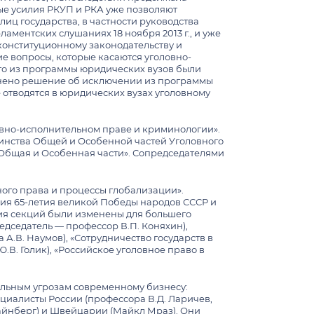
ые усилия РКУП и РКА уже позволяют
ц государства, в частности руководства
аментских слушаниях 18 ноября 2013 г., и уже
конституционному законодательству и
е вопросы, которые касаются уголовно-
что из программы юридических вузов были
енено решение об исключении из программы
 отводятся в юридических вузах уголовному
оловно-исполнительном праве и криминологии».
единства Общей и Особенной частей Уголовного
 Общая и Особенная части». Сопредседателями
ного права и процессы глобализации».
ния 65-летия великой Победы народов СССР и
ия секций были изменены для большего
едседатель — профессор В.П. Коняхин),
А.В. Наумов), «Сотрудничество государств в
В. Голик), «Российское уголовное право в
льным угрозам современному бизнесу:
иалисты России (профессора В.Д. Ларичев,
тайнберг) и Швейцарии (Майкл Мраз). Они