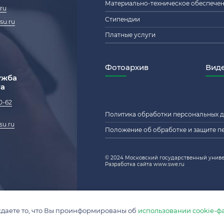
Материально-техническое обеспече
ru
Стипендии
su.ru
Платные услуги
Фотоархив
Вид
ужба
та
0-62
Политика обработки персональных 
su.ru
Положение об обработке и защите п
© 2024 Московский государственный униве
Разработка сайта www.swe.ru
даете то, что Вы проинформированы об
использовании cookie-ф