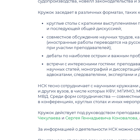
Минимальное количество баллов ЕГЭ
Культурные и спортивные студенческие
судопроизводства, новелл законодательства и 
Телефонный справочник
Прикрепление (соискательство)
Конкурс на замещение должностей
Восстановление отчисленных студентов с 
Библиотека
Кружок заседает в различных форматах, таких к
Единая коммуникационная платформа
Перечень документов для поступления
КАФЕДРЫ И ЛАБОРАТОРИИ
Справочная система локальных актов
круглые столы с краткими выступлениями 
Варианты вступительных испытаний про
и последующей общей дискуссией;
База локальных нормативных актов
Кафедры
Ответы на вопросы абитуриентов
НАУЧНЫЕ ОБЩЕСТВА
ПАРТНЕРАМ
⁠совместное обсуждение научных трудов, ка
УЧЕБНЫЙ ПРОЦЕСС
Электронно-библиотечные системы
Лаборатории
(иностранные работы переводятся на русс
Дни открытых дверей и выставки
Совет молодых ученых
Спонсорская поддержка
при участии преподавателей);
Персональный рейтинг преподавателя
Бакалавриат
Собеседование по английскому языку дл
⁠дебаты по наиболее острым и важным про
Научное студенческое общество
С нами сотрудничают
Библиотечно-информационный центр
Магистратура
Архив
⁠встречи с интересными гостями: преподав
Кафедральные научные студенческие кр
Спецотделение (второе высшее юридиче
научных статей, монографий и диссертаций
адвокатами, следователями, экспертами и д
Документы, регулирующие учебный про
Образовательные стандарты МГУ и учеб
НСК тесно сотрудничает с научными кружками 
ОЛИМПИАДА ШКОЛЬНИКОВ "ЛОМОНОС
и других вузов, в числе которых КФУ, МГИМО,
Рабочие планы, аннотации дисциплин
НАУЧНО-ОБРАЗОВАТЕЛЬНЫЕ ЦЕНТРЫ
МВД. Среди форм сотрудничества — совместные
Контакты отдела олимпиад
Справочник студента
в конференциях, круглых столах и иных мероп
Центр частноправовых исследований
Архив
Кураторы и наставники
Кружок действует под руководством преподава
АДМИНИСТРАТИВНЫЕ ПОДРАЗДЕЛЕН
Центр парламентаризма
История проведения олимпиады школьн
Стипендии и гранты
Чекулаева
и
Сергея Геннадьевича Коновалова
,
Научно-образовательный центр «Уголовн
праву
Руководство
Учебная и производственная практика
За информацией о деятельности НСК можно сле
Научно-образовательный центр междун
Функциональные подразделения
Студенческая бесплатная юридическая к
сравнительного уголовного права имени