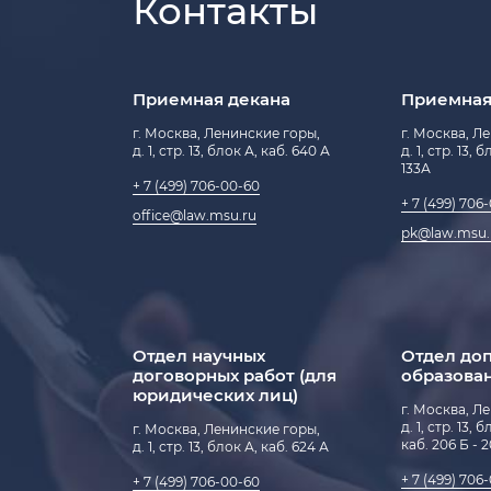
Контакты
Научно-образовательный центр «Против
организованной преступности и корруп
Общая информация о спецотделении (в
образование)
ПЛАТНОЕ ОБУЧЕНИЕ
Научно-образовательный центр «Правоп
и СМИ»
Дни открытых дверей и выставки
Процедуры взаимодействия
Приемная декана
Приемная
Центр нотариального права «Путь к зако
Расписание работы экономистов
г. Москва, Ленинские горы,
г. Москва, Л
Центр азиатских правовых исследовани
д. 1, стр. 13, блок А, каб. 640 А
д. 1, стр. 13, 
Банковские реквизиты
133А
Центр правовых исследований в сфере б
Расценки на платные услуги, оказывае
+ 7 (499) 706-00-60
Центр правовых исследований искусстве
+ 7 (499) 706
факультетом МГУ в 2026/27 учебном году
office@law.msu.ru
цифровой экономики
pk@law.msu.
Памятка для студентов, обучающихся на
Научно-образовательный центр «Конкур
ОБЩЕЖИТИЯ
антимонопольное регулирование»
Адреса общежитий и условия проживан
Научно-образовательный центр «Цифров
среда»
Контактная информация
Центр трудового права и права социаль
Отдел научных
Отдел до
Правила внутреннего распорядка в обще
договорных работ (для
образова
Ломоносова
Ситуационный центр правовых инициат
юридических лиц)
Объявления
г. Москва, Л
Научно-образовательный центр «Эмпири
д. 1, стр. 13, 
г. Москва, Ленинские горы,
права»
каб. 206 Б - 
д. 1, стр. 13, блок А, каб. 624 А
+ 7 (499) 706
+ 7 (499) 706-00-60