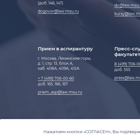
(доб. 146, 147)
do@law.msu.
dogovor@law.msu.ru
kursy@law.m
Прием в аспирантуру
Пресс-сл
факульте
г. Москва, Ленинские горы,
д. 1, стр. 13, блок А,
8 (499) 706-0
каб. 408А, 409А, 412А
доб. 555
press@law.m
+ 7 (499) 706-00-60
доб. 165, 166, 167
priem_asp@law.msu.ru
Нажатием кнопки «СОГЛАСЕН», Вы подтверж