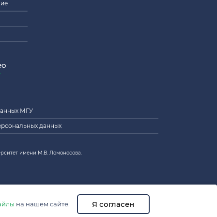
ние
ео
данных МГУ
ерсональных данных
рситет имени М.В. Ломоносова.
Я согласен
айлы
на нашем сайте.