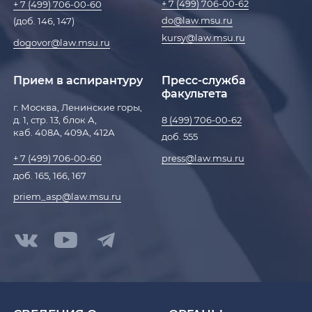
+ 7 (499) 706-00-62
+ 7 (499) 706-00-60
do@law.msu.ru
(доб. 146, 147)
kursy@law.msu.ru
dogovor@law.msu.ru
Прием в аспирантуру
Пресс-служба
факультета
г. Москва, Ленинские горы,
д. 1, стр. 13, блок А,
8 (499) 706-00-62
каб. 408А, 409А, 412А
доб. 555
press@law.msu.ru
+ 7 (499) 706-00-60
доб. 165, 166, 167
priem_asp@law.msu.ru