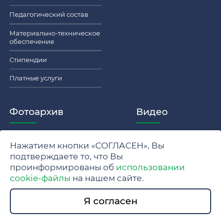
Педагогический состав
Материально-техническое
обеспечение
Стипендии
Платные услуги
Фотоархив
Видео
Нажатием кнопки «СОГЛАСЕН», Вы
Политика обработки персональных данных МГУ
подтверждаете то, что Вы
проинформированы об
использовании
Положение об обработке и защите персональных данных
cookie-файлы
на нашем сайте.
© 2024 Московский государственный университет имени
Я согласен
М.В. Ломоносова.
Разработка сайта www.swe.ru