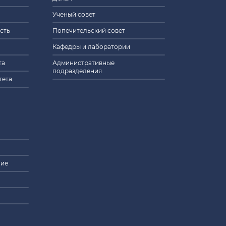
ставки
Ученый совет
сть
Попечительский совет
Кафедры и лаборатории
та
Административные
стратуре
подразделения
тета
е
ру
вия проживания
ставки
а «Ломоносов» по правоведению
орядка в общежитиях МГУ имени М.В.
атуры
ние