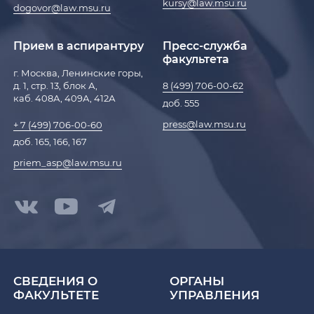
kursy@law.msu.ru
dogovor@law.msu.ru
Прием в аспирантуру
Пресс-служба
факультета
г. Москва, Ленинские горы,
д. 1, стр. 13, блок А,
8 (499) 706-00-62
каб. 408А, 409А, 412А
доб. 555
press@law.msu.ru
+ 7 (499) 706-00-60
доб. 165, 166, 167
priem_asp@law.msu.ru
СВЕДЕНИЯ О
ОРГАНЫ
ФАКУЛЬТЕТЕ
УПРАВЛЕНИЯ