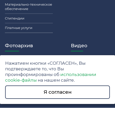
Материально-техническое
обеспечение
Стипендии
Платные услуги
Фотоархив
Видео
Нажатием кнопки «СОГЛАСЕН», Вы
Политика обработки персональных данных МГУ
подтверждаете то, что Вы
проинформированы об
использовании
Положение об обработке и защите персональных данных
cookie-файлы
на нашем сайте.
© 2024 Московский государственный университет имени
Я согласен
М.В. Ломоносова.
Разработка сайта www.swe.ru