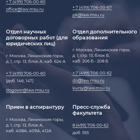
+ 7 (499) 706-00-60
+ 7 (499) 706-00-67
office@law.msu.ru
pk@law.msu.ru
Отдел научных
Отдел дополнительного
договорных работ (для
образования
юридических лиц)
г. Москва, Ленинские горы,
д. 1, стр. 13, блок Б,
г. Москва, Ленинские горы,
каб. 206 Б - 208 Б
д. 1, стр. 13, блок А, каб. 624 А
+ 7 (499) 706-00-62
+ 7 (499) 706-00-60
do@law.msu.ru
(доб. 146, 147)
kursy@law.msu.ru
dogovor@law.msu.ru
Прием в аспирантуру
Пресс-служба
факультета
г. Москва, Ленинские горы,
д. 1, стр. 13, блок А,
8 (499) 706-00-62
каб. 408А, 409А, 412А
доб. 555