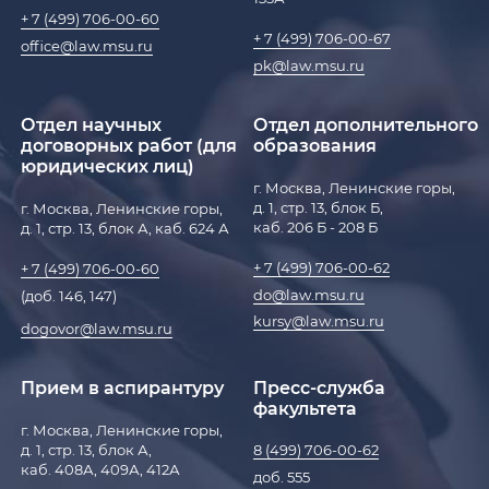
+ 7 (499) 706-00-60
+ 7 (499) 706-00-67
office@law.msu.ru
pk@law.msu.ru
Отдел научных
Отдел дополнительного
договорных работ (для
образования
юридических лиц)
г. Москва, Ленинские горы,
д. 1, стр. 13, блок Б,
г. Москва, Ленинские горы,
каб. 206 Б - 208 Б
д. 1, стр. 13, блок А, каб. 624 А
+ 7 (499) 706-00-62
+ 7 (499) 706-00-60
do@law.msu.ru
(доб. 146, 147)
kursy@law.msu.ru
dogovor@law.msu.ru
Прием в аспирантуру
Пресс-служба
факультета
г. Москва, Ленинские горы,
д. 1, стр. 13, блок А,
8 (499) 706-00-62
каб. 408А, 409А, 412А
доб. 555