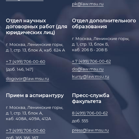
pk@law.msu.ru
Отдел научных
Отдел дополнительного
договорных работ (для
образования
юридических лиц)
г. Москва, Ленинские горы,
д. 1, стр. 13, блок Б,
г. Москва, Ленинские горы,
каб. 206 Б - 208 Б
д. 1, стр. 13, блок А, каб. 624 А
+ 7 (499) 706-00-62
+ 7 (499) 706-00-60
do@law.msu.ru
(доб. 146, 147)
kursy@law.msu.ru
dogovor@law.msu.ru
Прием в аспирантуру
Пресс-служба
факультета
г. Москва, Ленинские горы,
д. 1, стр. 13, блок А,
8 (499) 706-00-62
каб. 408А, 409А, 412А
доб. 555
press@law.msu.ru
+ 7 (499) 706-00-60
доб. 165, 166, 167