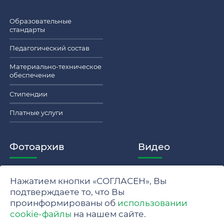
Образовательные
стандарты
Педагогический состав
Материально-техническое
обеспечение
Стипендии
Платные услуги
Фотоархив
Видео
Нажатием кнопки «СОГЛАСЕН», Вы
Политика обработки персональных данных МГУ
подтверждаете то, что Вы
проинформированы об
использовании
Положение об обработке и защите персональных данных
cookie-файлы
на нашем сайте.