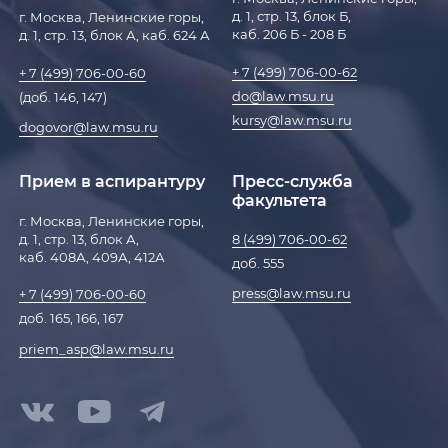
д. 1, стр. 13, блок Б,
г. Москва, Ленинские горы,
каб. 206 Б - 208 Б
д. 1, стр. 13, блок А, каб. 624 А
+ 7 (499) 706-00-62
+ 7 (499) 706-00-60
do@law.msu.ru
(доб. 146, 147)
kursy@law.msu.ru
dogovor@law.msu.ru
Прием в аспирантуру
Пресс-служба
факультета
г. Москва, Ленинские горы,
д. 1, стр. 13, блок А,
8 (499) 706-00-62
каб. 408А, 409А, 412А
доб. 555
press@law.msu.ru
+ 7 (499) 706-00-60
доб. 165, 166, 167
priem_asp@law.msu.ru