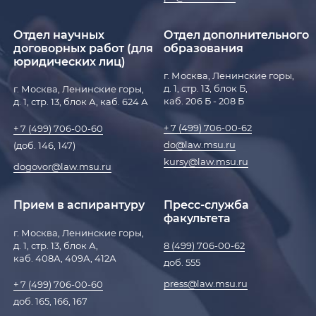
Отдел научных
Отдел дополнительного
договорных работ (для
образования
юридических лиц)
г. Москва, Ленинские горы,
д. 1, стр. 13, блок Б,
г. Москва, Ленинские горы,
каб. 206 Б - 208 Б
д. 1, стр. 13, блок А, каб. 624 А
+ 7 (499) 706-00-62
+ 7 (499) 706-00-60
do@law.msu.ru
(доб. 146, 147)
kursy@law.msu.ru
dogovor@law.msu.ru
Прием в аспирантуру
Пресс-служба
факультета
г. Москва, Ленинские горы,
д. 1, стр. 13, блок А,
8 (499) 706-00-62
каб. 408А, 409А, 412А
доб. 555
press@law.msu.ru
+ 7 (499) 706-00-60
доб. 165, 166, 167