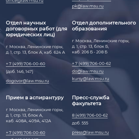
office@law.msu.ru
pk@law.msu.ru
Отдел научных
Отдел дополнительного
договорных работ (для
образования
юридических лиц)
г. Москва, Ленинские горы,
д. 1, стр. 13, блок Б,
г. Москва, Ленинские горы,
каб. 206 Б - 208 Б
д. 1, стр. 13, блок А, каб. 624 А
+ 7 (499) 706-00-62
+ 7 (499) 706-00-60
do@law.msu.ru
(доб. 146, 147)
kursy@law.msu.ru
dogovor@law.msu.ru
Прием в аспирантуру
Пресс-служба
факультета
г. Москва, Ленинские горы,
д. 1, стр. 13, блок А,
8 (499) 706-00-62
каб. 408А, 409А, 412А
доб. 555
press@law.msu.ru
+ 7 (499) 706-00-60