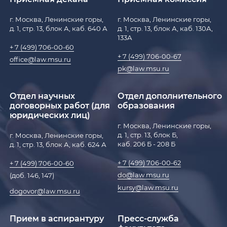
г. Москва, Ленинские горы,
г. Москва, Ленинские горы,
д. 1, стр. 13, блок А, каб. 640 А
д. 1, стр. 13, блок А, каб. 130А,
133А
+ 7 (499) 706-00-60
+ 7 (499) 706-00-67
office@law.msu.ru
pk@law.msu.ru
Отдел научных
Отдел дополнительного
договорных работ (для
образования
юридических лиц)
г. Москва, Ленинские горы,
д. 1, стр. 13, блок Б,
г. Москва, Ленинские горы,
каб. 206 Б - 208 Б
д. 1, стр. 13, блок А, каб. 624 А
+ 7 (499) 706-00-62
+ 7 (499) 706-00-60
do@law.msu.ru
(доб. 146, 147)
kursy@law.msu.ru
dogovor@law.msu.ru
Прием в аспирантуру
Пресс-служба