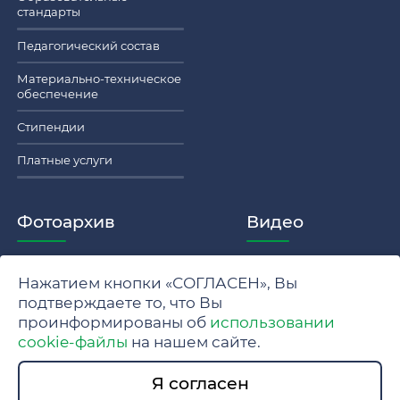
стандарты
Педагогический состав
Материально-техническое
обеспечение
Стипендии
Платные услуги
Фотоархив
Видео
Нажатием кнопки «СОГЛАСЕН», Вы
Политика обработки персональных данных МГУ
подтверждаете то, что Вы
проинформированы об
использовании
Положение об обработке и защите персональных данных
cookie-файлы
на нашем сайте.
© 2024 Московский государственный университет имени
Я согласен
М.В. Ломоносова.