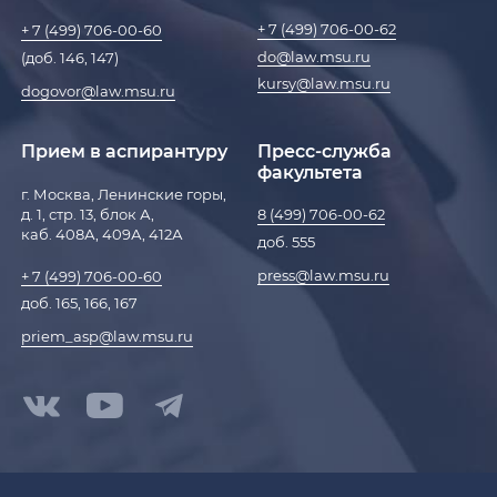
+ 7 (499) 706-00-62
+ 7 (499) 706-00-60
do@law.msu.ru
(доб. 146, 147)
kursy@law.msu.ru
dogovor@law.msu.ru
Прием в аспирантуру
Пресс-служба
факультета
г. Москва, Ленинские горы,
д. 1, стр. 13, блок А,
8 (499) 706-00-62
каб. 408А, 409А, 412А
доб. 555
press@law.msu.ru
+ 7 (499) 706-00-60
доб. 165, 166, 167
priem_asp@law.msu.ru