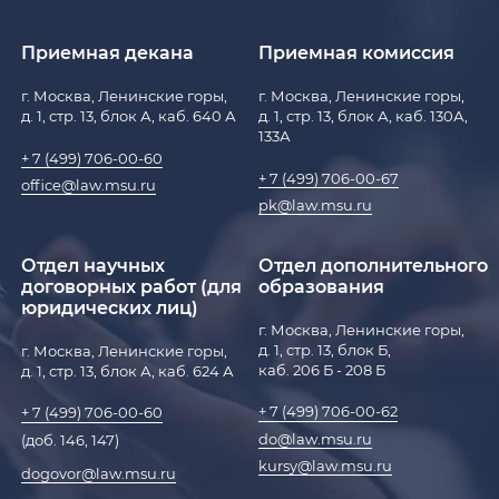
Приемная декана
Приемная комиссия
г. Москва, Ленинские горы,
г. Москва, Ленинские горы,
д. 1, стр. 13, блок А, каб. 640 А
д. 1, стр. 13, блок А, каб. 130А,
133А
+ 7 (499) 706-00-60
+ 7 (499) 706-00-67
office@law.msu.ru
pk@law.msu.ru
Отдел научных
Отдел дополнительного
договорных работ (для
образования
юридических лиц)
г. Москва, Ленинские горы,
д. 1, стр. 13, блок Б,
г. Москва, Ленинские горы,
каб. 206 Б - 208 Б
д. 1, стр. 13, блок А, каб. 624 А
+ 7 (499) 706-00-62
+ 7 (499) 706-00-60
do@law.msu.ru
(доб. 146, 147)
kursy@law.msu.ru
dogovor@law.msu.ru