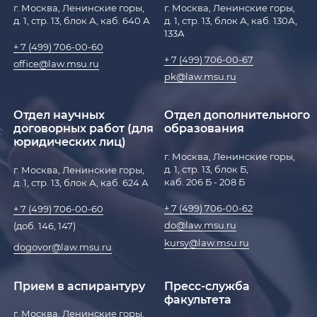
г. Москва, Ленинские горы,
г. Москва, Ленинские горы,
д. 1, стр. 13, блок А, каб. 640 А
д. 1, стр. 13, блок А, каб. 130А,
133А
+ 7 (499) 706-00-60
+ 7 (499) 706-00-67
office@law.msu.ru
pk@law.msu.ru
Отдел научных
Отдел дополнительного
договорных работ (для
образования
юридических лиц)
г. Москва, Ленинские горы,
д. 1, стр. 13, блок Б,
г. Москва, Ленинские горы,
каб. 206 Б - 208 Б
д. 1, стр. 13, блок А, каб. 624 А
+ 7 (499) 706-00-62
+ 7 (499) 706-00-60
do@law.msu.ru
(доб. 146, 147)
kursy@law.msu.ru
dogovor@law.msu.ru
Прием в аспирантуру
Пресс-служба
факультета
г. Москва, Ленинские горы,