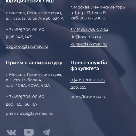
юридических лиц)
г. Москва, Ленинские горы,
д. 1, стр. 13, блок Б,
г. Москва, Ленинские горы,
каб. 206 Б - 208 Б
д. 1, стр. 13, блок А, каб. 624 А
+ 7 (499) 706-00-62
+ 7 (499) 706-00-60
do@law.msu.ru
(доб. 146, 147)
kursy@law.msu.ru
dogovor@law.msu.ru
Прием в аспирантуру
Пресс-служба
факультета
г. Москва, Ленинские горы,
д. 1, стр. 13, блок А,
8 (499) 706-00-62
каб. 408А, 409А, 412А
доб. 555
press@law.msu.ru
+ 7 (499) 706-00-60
доб. 165, 166, 167
priem_asp@law.msu.ru