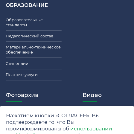
ОБРАЗОВАНИЕ
Образовательные
стандарты
Педагогический состав
Материально-техническое
обеспечение
Стипендии
Платные услуги
Фотоархив
Видео
Нажатием кнопки «СОГЛАСЕН», Вы
Политика обработки персональных данных МГУ
подтверждаете то, что Вы
проинформированы об
использовании
Положение об обработке и защите персональных данных