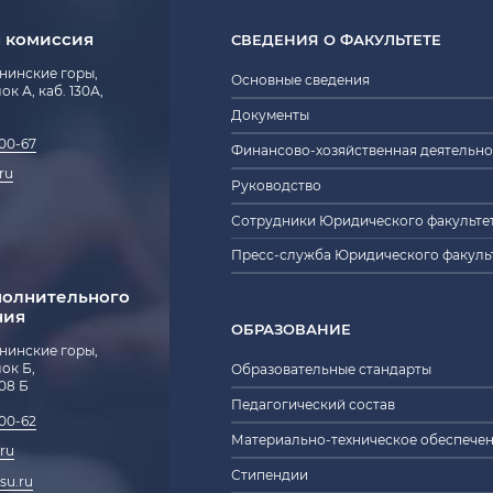
 комиссия
СВЕДЕНИЯ О ФАКУЛЬТЕТЕ
енинские горы,
Основные сведения
блок А, каб. 130А,
Документы
-00-67
Финансово-хозяйственная деятельно
ru
Руководство
Сотрудники Юридического факульте
Пресс-служба Юридического факуль
полнительного
ния
ОБРАЗОВАНИЕ
енинские горы,
блок Б,
Образовательные стандарты
208 Б
Педагогический состав
-00-62
Материально-техническое обеспече
ru
Стипендии
su.ru