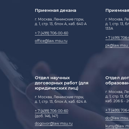
Приемная декана
Приемная
г. Москва, Ленинские горы,
г. Москва, Л
д. 1, стр. 13, блок А, каб. 640 А
д. 1, стр. 13, 
133А
+ 7 (499) 706-00-60
+ 7 (499) 706
office@law.msu.ru
pk@law.msu.
Отдел научных
Отдел до
договорных работ (для
образова
юридических лиц)
г. Москва, Л
д. 1, стр. 13, 
г. Москва, Ленинские горы,
каб. 206 Б - 
д. 1, стр. 13, блок А, каб. 624 А
+ 7 (499) 706
+ 7 (499) 706-00-60
(доб. 146, 147)
do@law.msu.
dogovor@law.msu.ru
kursy@law.m