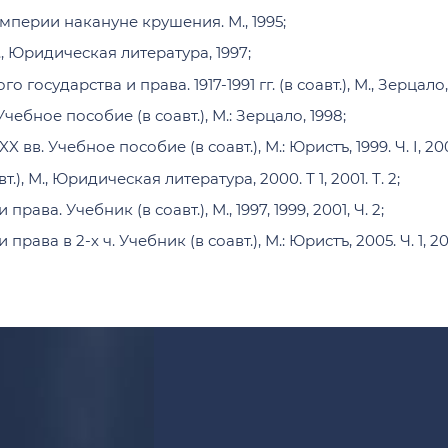
одействие
перии накануне крушения. М., 1995;
ции»
торое высшее
Процедуры взаимодейств
ПОРЯДОК И БЕЗОПАСНО
., Юридическая литература, 1997;
рименительная практика
Расписание работы эконо
осударства и права. 1917-1991 гг. (в соавт.), М., Зерцало,
Банковские реквизиты
Вопросы личной безопасн
ну»
Расценки на платные услуг
Памятка к действию в экс
ебное пособие (в соавт.), М.: Зерцало, 1998;
й
Памятка для студентов, о
Правила внутреннего рас
вв. Учебное пособие (в соавт.), М.: Юристъ, 1999. Ч. I, 200
анковской деятельности
мые Юридическим
Правила пользования гар
), М., Юридическая литература, 2000. Т 1, 2001. Т. 2;
нного интеллекта и
учебного корпуса
ава. Учебник (в соавт.), М., 1997, 1999, 2001, Ч. 2;
 контрактной основе
Памятка по порядку обес
ентное право и
бронированию учебных ау
ава в 2-х ч. Учебник (в соавт.), М.: Юристъ, 2005. Ч. 1, 200
лицами, не являющимися 
студенческих организаци
ия
ая образовательная
ного обеспечения
житиях МГУ имени М.В.
ив
ческие исследования