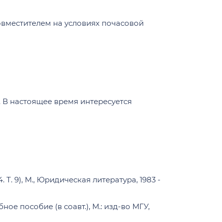
ставки
совместителем на условиях почасовой
стратуре
е
. В настоящее время интересуется
ру
вия проживания
ставки
а «Ломоносов» по правоведению
орядка в общежитиях МГУ имени М.В.
атуры
94. Т. 9), М., Юридическая литература, 1983 -
е пособие (в соавт.), М.: изд-во МГУ,