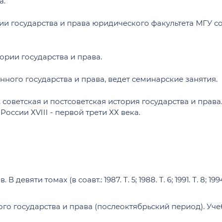
а.
Дни открытых дверей и вы
Новости профсоюзной организации
ые работы
мы уголовно-
чевского
тории государства и права юридического факультета МГУ 
логических исследований
ревода с платного
процессуального права
МАГИСТРАТУРА
ории государства и права.
аспирантуру
Общая информация о маги
дан
Положение о магистратур
нного государства и права, ведет семинарские занятия.
зма и местного
Магистерские программы
)
ОБЩЕЖИТИЕ
 советская и постсоветская история государства и права
Поступление в магистрату
ое регулирование
оссии ХVIII - первой трети ХХ века.
тания
Обучение в магистратуре
Адреса общежитий и усло
ика и право»
Дни открытых дверей и вы
Контактная информация
ативное право»
Студенческая универсиад
Правила внутреннего расп
Ломоносова
мационное и цифровое
Кадровый состав магистр
Объявления
туру
ения
Контактная информация
девяти томах (в соавт.: 1987. Т. 5; 1988. Т. 6; 1991. Т. 8; 19
енс»
е право»
народные конкурсы по
о государства и права (послеоктябрьский период). Учебно
ПЛАТНОЕ ОБУЧЕНИЕ