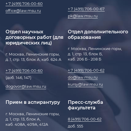
+ 7 (499) 706-00-60
+ 7 (499) 706-00-67
office@law.msu.ru
pk@law.msu.ru
Отдел научных
Отдел дополнительного
договорных работ (для
образования
юридических лиц)
г. Москва, Ленинские горы,
д. 1, стр. 13, блок Б,
г. Москва, Ленинские горы,
каб. 206 Б - 208 Б
д. 1, стр. 13, блок А, каб. 624 А
+ 7 (499) 706-00-62
+ 7 (499) 706-00-60
do@law.msu.ru
(доб. 146, 147)
kursy@law.msu.ru
dogovor@law.msu.ru
Прием в аспирантуру
Пресс-служба
факультета
г. Москва, Ленинские горы,
д. 1, стр. 13, блок А,
8 (499) 706-00-62
каб. 408А, 409А, 412А
доб. 555