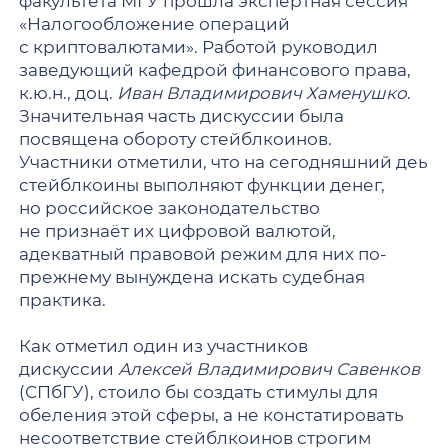
факультета МГУ прошла экспертная сессия
«Налогообложение операций
с криптовалютами». Работой руководил
заведующий кафедрой финансового права,
к.ю.н., доц.
Иван Владимирович Хаменушко
.
Значительная часть дискуссии была
посвящена обороту стейблкоинов.
Участники отметили, что на сегодняшний деь
стейблкоины выполняют функции денег,
но российское законодательство
не признаёт их цифровой валютой,
адекватный правовой режим для них по-
прежнему вынуждена искать судебная
практика.
Как отметил один из участников
дискуссии
Алексей Владимирович Савенков
(СПбГУ), стоило бы создать стимулы для
обеления этой сферы, а не констатировать
несоответствие стейблкоинов строгим