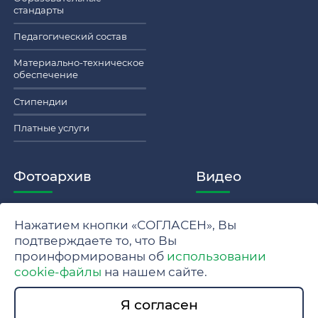
стандарты
Педагогический состав
Материально-техническое
обеспечение
Стипендии
Платные услуги
Фотоархив
Видео
Нажатием кнопки «СОГЛАСЕН», Вы
Политика обработки персональных данных МГУ
подтверждаете то, что Вы
проинформированы об
использовании
Положение об обработке и защите персональных данных
cookie-файлы
на нашем сайте.
© 2024 Московский государственный университет имени
Я согласен
М.В. Ломоносова.