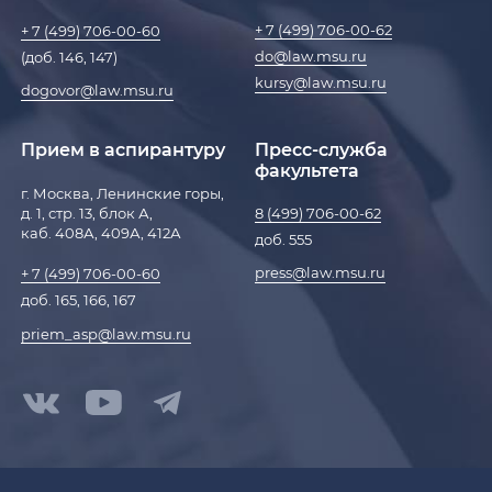
+ 7 (499) 706-00-62
+ 7 (499) 706-00-60
do@law.msu.ru
(доб. 146, 147)
kursy@law.msu.ru
dogovor@law.msu.ru
Прием в аспирантуру
Пресс-служба
факультета
г. Москва, Ленинские горы,
д. 1, стр. 13, блок А,
8 (499) 706-00-62
каб. 408А, 409А, 412А
доб. 555
press@law.msu.ru
+ 7 (499) 706-00-60
доб. 165, 166, 167
priem_asp@law.msu.ru