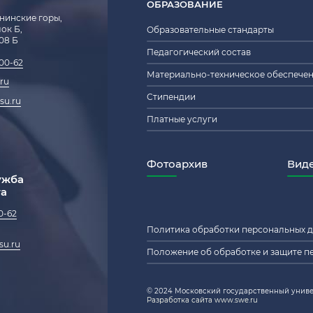
ОБРАЗОВАНИЕ
енинские горы,
блок Б,
Образовательные стандарты
208 Б
Педагогический состав
-00-62
Материально-техническое обеспече
ru
Стипендии
su.ru
Платные услуги
Фотоархив
Вид
ужба
та
0-62
Политика обработки персональных 
su.ru
Положение об обработке и защите п
© 2024 Московский государственный униве
Разработка сайта www.swe.ru