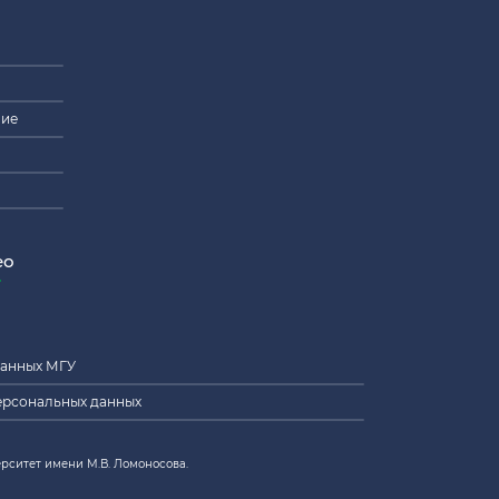
ние
ео
данных МГУ
ерсональных данных
рситет имени М.В. Ломоносова.