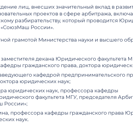
Дни открытых дверей и вы
Новости профсоюзной организации
ые работы
мы уголовно-
дение лиц, внесших значительный вклад в разви
чевского
зовательных проектов в сфере арбитража, включ
логических исследований
ревода с платного
скому разбирательству, который проводится Юр
процессуального права
 «СоюзМаш России».
МАГИСТРАТУРА
аспирантуру
Общая информация о маги
ной грамотой Министерства науки и высшего об
дан
Положение о магистратур
зма и местного
Магистерские программы
)
 заместителя декана Юридического факультета 
ОБЩЕЖИТИЕ
Поступление в магистрату
ое регулирование
кафедры гражданского права, доктора юридически
тания
Обучение в магистратуре
Адреса общежитий и усло
заведующего кафедрой предпринимательского п
ика и право»
Дни открытых дверей и вы
Контактная информация
октора юридических наук;
ативное право»
Студенческая универсиад
Правила внутреннего расп
ора юридических наук, профессора кафедры
Ломоносова
мационное и цифровое
Кадровый состав магистр
идического факультета МГУ, председателя Арб
Объявления
 России»;
туру
ения
Контактная информация
на, профессора кафедры гражданского права Ю
енс»
еских наук.
е право»
народные конкурсы по
ПЛАТНОЕ ОБУЧЕНИЕ