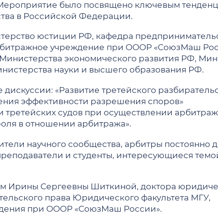
 мероприятия
. Мероприятие было посвящено ключевым тенден
Выступления в СМИ профе
Интенсивный курс по подг
1 сентября 2026 г.
ства в Российской Федерации.
Издания — информационн
УМО
Аналитика и статьи о юри
терство юстиции РФ, кафедра предприниматель
шлых лет
СМИ о нас
рбитражное учреждение при ОООР «СоюзМаш Рос
Образовательные стандарты
НАУЧНЫЕ ПРОЕКТЫ, КОН
 Министерства экономического развития РФ, Мин
МЕЖДУНАРОДНОЕ СОТР
Аккредитация
нистерства науки и высшего образования РФ.
Научные проекты, конкурс
Профессионально-общественная аккредитац
Обучение иностранных гр
я абитуриентов
Конкурсы
дискуссии: «Развитие третейского разбирательс
Учебные программы
Наши партнеры - зарубеж
ения эффективности разрешения споров»
ужки
Научно-исследовательские
ское образование)
Аналитика и публикации
Действующие соглашения 
и третейских судов при осуществлении арбитра
цесс
Грифы УМО
Сотрудничество в сферах 
роля в отношении арбитража».
ные планы
Состав УМО факультета
Визиты
ОВ" ПО ПРАВУ
БАКАЛАВРИАТ
вители научного сообщества, арбитры постоянно
Зарубежные стажировки
ПРЕМИИ, ПОЧЕТНЫЕ ЗВ
реподаватели и студенты, интересующиеся темо
Ответы на вопросы абиту
Рассказы студентов о вкл
Положения о порядке пр
университетах
Поступление на второй и 
ИЯ
ПРОФСОЮЗНАЯ ОРГАНИЗАЦИЯ
Сотрудники факультета, у
перевода
Летние школы
иков «Ломоносов» по
м Ирины Сергеевны Шиткиной, доктора юридичес
о-правовая экспертиза»
Восстановление
Центр международных кон
Общие сведения
ельского права Юридического факультета МГУ,
ародного и
Обучение иностранных гр
Отчеты о работе профсоюзного комитета
дения при ОООР «СоюзМаш России».
онсультация
 Н.Ф. Кузнецовой