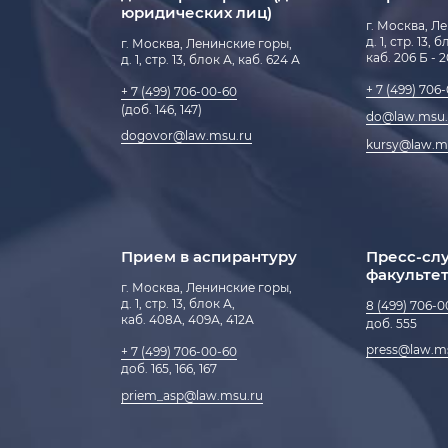
юридических лиц)
г. Москва, Л
д. 1, стр. 13, 
г. Москва, Ленинские горы,
каб. 206 Б - 
д. 1, стр. 13, блок А, каб. 624 А
+ 7 (499) 706
+ 7 (499) 706-00-60
(доб. 146, 147)
do@law.msu.
dogovor@law.msu.ru
kursy@law.m
Прием в аспирантуру
Пресс-сл
факульте
г. Москва, Ленинские горы,
д. 1, стр. 13, блок А,
8 (499) 706-0
каб. 408А, 409А, 412А
доб. 555
press@law.m
+ 7 (499) 706-00-60
доб. 165, 166, 167
priem_asp@law.msu.ru