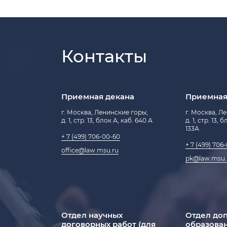
Контакты
Приемная декана
Приемная
г. Москва, Ленинские горы,
г. Москва, Л
д. 1, стр. 13, блок А, каб. 640 А
д. 1, стр. 13, 
133А
+ 7 (499) 706-00-60
+ 7 (499) 706
office@law.msu.ru
pk@law.msu.
Отдел научных
Отдел до
договорных работ (для
образова