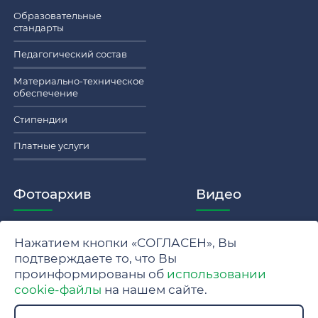
Образовательные
стандарты
Педагогический состав
Материально-техническое
обеспечение
Стипендии
Платные услуги
Фотоархив
Видео
Нажатием кнопки «СОГЛАСЕН», Вы
Политика обработки персональных данных МГУ
подтверждаете то, что Вы
проинформированы об
использовании
Положение об обработке и защите персональных данных
cookie-файлы
на нашем сайте.