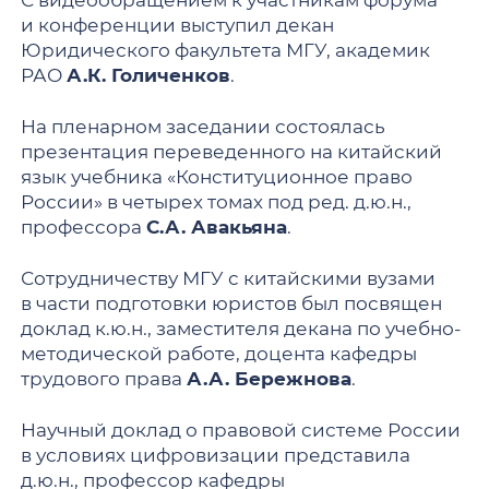
С видеообращением к участникам форума
и конференции выступил декан
Юридического факультета МГУ, академик
РАО
А.К. Голиченков
.
На пленарном заседании состоялась
презентация переведенного на китайский
язык учебника «Конституционное право
России» в четырех томах под ред. д.ю.н.,
профессора
С.А. Авакьяна
.
Сотрудничеству МГУ с китайскими вузами
в части подготовки юристов был посвящен
доклад к.ю.н., заместителя декана по учебно-
методической работе, доцента кафедры
трудового права
А.А. Бережнова
.
Научный доклад о правовой системе России
в условиях цифровизации представила
д.ю.н., профессор кафедры