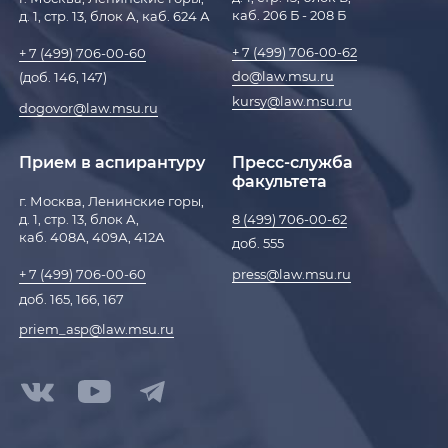
каб. 206 Б - 208 Б
д. 1, стр. 13, блок А, каб. 624 А
+ 7 (499) 706-00-62
+ 7 (499) 706-00-60
do@law.msu.ru
(доб. 146, 147)
kursy@law.msu.ru
dogovor@law.msu.ru
Прием в аспирантуру
Пресс-служба
факультета
г. Москва, Ленинские горы,
д. 1, стр. 13, блок А,
8 (499) 706-00-62
каб. 408А, 409А, 412А
доб. 555
press@law.msu.ru
+ 7 (499) 706-00-60
доб. 165, 166, 167
priem_asp@law.msu.ru