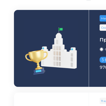
Ма
Ски
Пр
3 
97
11 