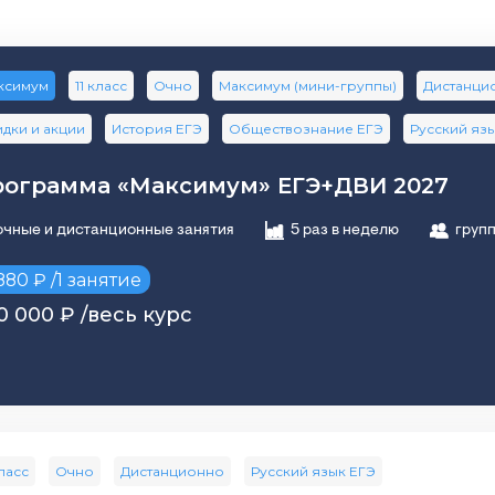
ксимум
11 класс
Очно
Максимум (мини-группы)
Дистанци
дки и акции
История ЕГЭ
Обществознание ЕГЭ
Русский яз
ограмма «Максимум» ЕГЭ+ДВИ 2027
очные и дистанционные занятия
5 раз в неделю
групп
880 ₽ /1 занятие
0 000 ₽ /весь курс
класс
Очно
Дистанционно
Русский язык ЕГЭ