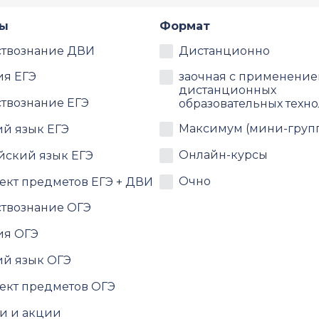
ты
Формат
твознание ДВИ
Дистанционно
ия ЕГЭ
заочная с применени
дистанционных
твознание ЕГЭ
образовательных техн
Максимум (мини-груп
ий язык ЕГЭ
Онлайн-курсы
йский язык ЕГЭ
Очно
ект предметов ЕГЭ + ДВИ
твознание ОГЭ
ия ОГЭ
ий язык ОГЭ
ект предметов ОГЭ
и и акции