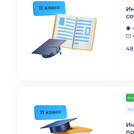
Ин
со
48
Ко
Рус
Ин
по