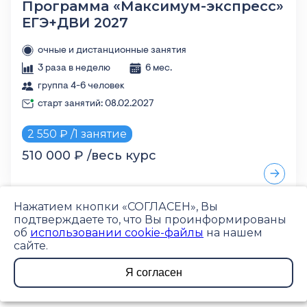
Программа «Максимум-экспресс»
ЕГЭ+ДВИ 2027
очные и дистанционные занятия
3 раза в неделю
6 мес.
группа 4-6 человек
старт занятий: 08.02.2027
2 550 ₽ /1 занятие
510 000 ₽ /весь курс
Нажатием кнопки «СОГЛАСЕН», Вы
подтверждаете то, что Вы проинформированы
© 2024-2026
об
использовании cookie-файлы
на нашем
Московский
сайте.
государственный
универститет
Я согласен
имени М.В.
Ломоносова