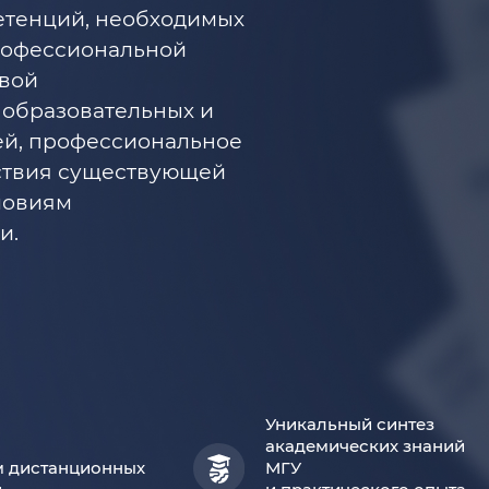
етенций, необходимых
рофессиональной
овой
 образовательных и
ей, профессиональное
тствия существующей
ловиям
и.
Уникальный синтез
академических знаний
м дистанционных
МГУ