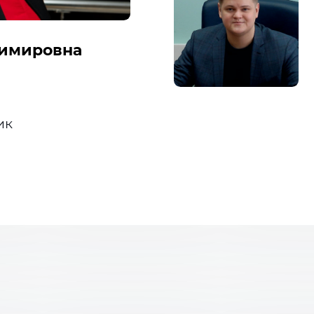
димировна
ик