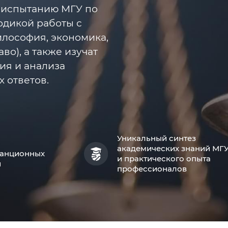
 испытанию МГУ по
одикой работы с
лософия, экономика,
во), а также изучат
ия и анализа
 ответов.
Уникальный синтез
академических знаний МГ
танционных
и практического опыта
й
профессионалов