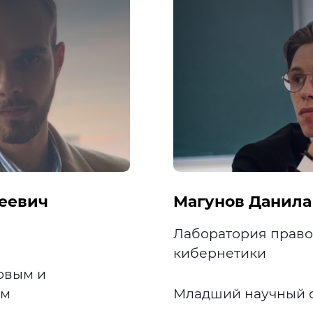
еевич
Магунов Данила
Лаборатория право
кибернетики
овым и
ам
Младший научный 